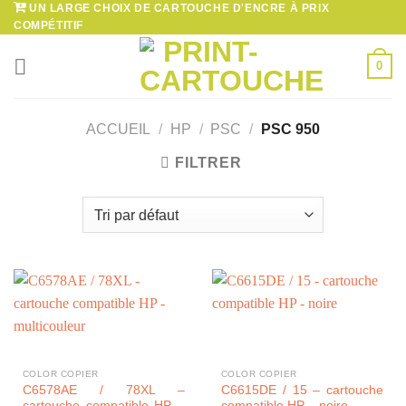
UN LARGE CHOIX DE CARTOUCHE D'ENCRE À PRIX
Passer
COMPÉTITIF
au
contenu
0
ACCUEIL
/
HP
/
PSC
/
PSC 950
FILTRER
COLOR COPIER
COLOR COPIER
C6578AE / 78XL –
C6615DE / 15 – cartouche
cartouche compatible HP –
compatible HP – noire