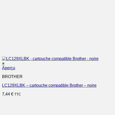
+
Aperçu
BROTHER
LC129XLBK – cartouche compatible Brother – noire
7,44
€
TTC