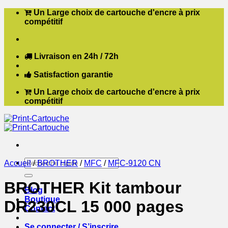
Passer
Un Large choix de cartouche d'encre à prix
au
compétitif
contenu
Livraison en 24h / 72h
Satisfaction garantie
Un Large choix de cartouche d'encre à prix
compétitif
Recherche
Accueil
/
BROTHER
/
MFC
/
MFC-9120 CN
pour :
BROTHER Kit tambour
Blog
Boutique
DR230CL 15 000 pages
Contact
Se connecter / S’inscrire