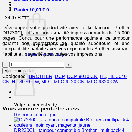
Panier /
0,00
€
0
124,47
€
TTC
Développez votre productivité avec le kit tambour Brother
DR230CL, offrant une capacité impressionnante de 15 000
pages. Conçu pour une performance optimale, ce tambour
garantit des impressions de qualité supérieure et une
Votre panier est vide.
compatibilité parfaite avec vos imprimantes Brother, assurant
fiabilité et longévité pour toutes vos impressions.
Retour à la boutique
quantité
0
de
Panier
Ajouter au panier
BROTHER
Catégories :
BROTHER
,
DCP
,
DCP-9010 CN
,
HL
,
HL-3040
Kit
CN
,
HL-3070 CW
,
MFC
,
MFC-9120 CN
,
MFC-9320 CW
tambour
DR230CL
15
000
Votre panier est vide.
pages
Vous aimerez peut-être aussi…
Retour à la boutique
DR230CL - tambour compatible Brother - multipack 4