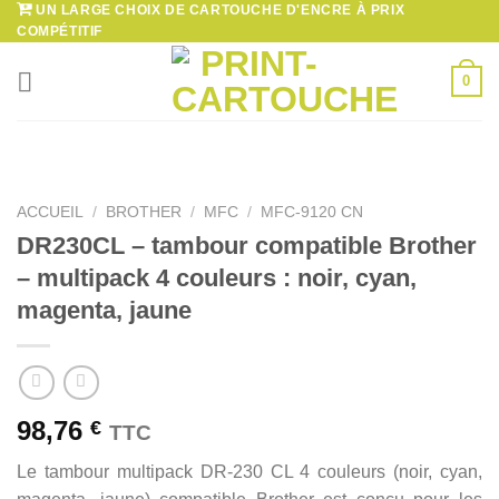
UN LARGE CHOIX DE CARTOUCHE D'ENCRE À PRIX
Passer
COMPÉTITIF
au
contenu
0
ACCUEIL
/
BROTHER
/
MFC
/
MFC-9120 CN
DR230CL – tambour compatible Brother
– multipack 4 couleurs : noir, cyan,
magenta, jaune
98,76
€
TTC
Le tambour multipack DR-230 CL 4 couleurs (noir, cyan,