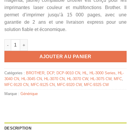
magenta, jaune) compatible Brother est conçu pour les
imprimantes laser couleur et multifonctions Brother. Il
permet d’imprimer jusqu’à 15 000 pages, avec une
garantie de 2 ans et une livraison express pour une
solution fiable et économique.
quantité de DR230CL - tambour compatible Brother - multipack 4
AJOUTER AU PANIER
Catégories :
BROTHER
,
DCP
,
DCP-9010 CN
,
HL
,
HL-3000 Series
,
HL-
3040 CN
,
HL-3045 CN
,
HL-3070 CN
,
HL-3070 CW
,
HL-3075 CW
,
MFC
,
MFC-9120 CN
,
MFC-9125 CN
,
MFC-9320 CW
,
MFC-9325 CW
Marque :
Générique
DESCRIPTION