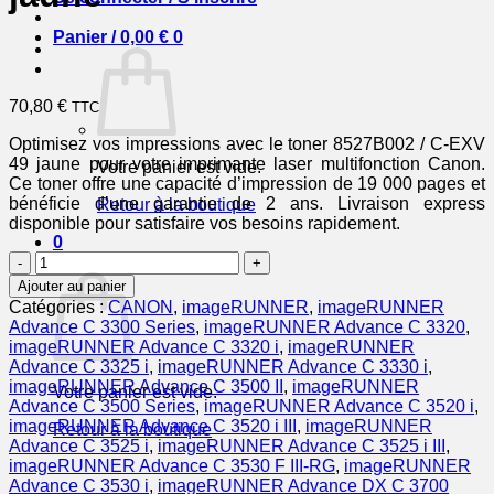
Panier /
0,00
€
0
70,80
€
TTC
Optimisez vos impressions avec le toner 8527B002 / C-EXV
49 jaune pour votre imprimante laser multifonction Canon.
Votre panier est vide.
Ce toner offre une capacité d’impression de 19 000 pages et
bénéficie d’une garantie de 2 ans. Livraison express
Retour à la boutique
disponible pour satisfaire vos besoins rapidement.
0
quantité
Panier
de
Ajouter au panier
8527B002
Catégories :
CANON
,
imageRUNNER
,
imageRUNNER
/
Advance C 3300 Series
,
imageRUNNER Advance C 3320
,
C-
imageRUNNER Advance C 3320 i
,
imageRUNNER
EXV
Advance C 3325 i
,
imageRUNNER Advance C 3330 i
,
49
imageRUNNER Advance C 3500 II
,
imageRUNNER
Votre panier est vide.
-
Advance C 3500 Series
,
imageRUNNER Advance C 3520 i
,
toner
imageRUNNER Advance C 3520 i III
,
imageRUNNER
Retour à la boutique
compatible
Advance C 3525 i
,
imageRUNNER Advance C 3525 i III
,
Canon
imageRUNNER Advance C 3530 F III-RG
,
imageRUNNER
-
Advance C 3530 i
,
imageRUNNER Advance DX C 3700