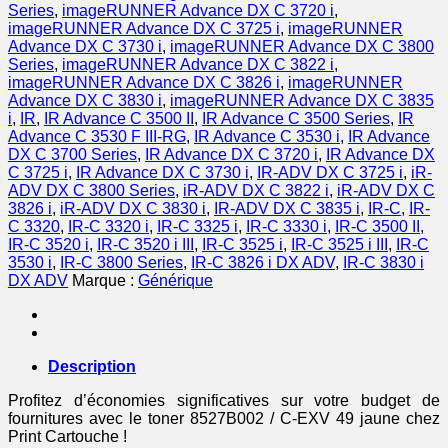
jaune
Series
,
imageRUNNER Advance DX C 3720 i
,
imageRUNNER Advance DX C 3725 i
,
imageRUNNER
Advance DX C 3730 i
,
imageRUNNER Advance DX C 3800
Series
,
imageRUNNER Advance DX C 3822 i
,
imageRUNNER Advance DX C 3826 i
,
imageRUNNER
Advance DX C 3830 i
,
imageRUNNER Advance DX C 3835
i
,
IR
,
IR Advance C 3500 II
,
IR Advance C 3500 Series
,
IR
Advance C 3530 F III-RG
,
IR Advance C 3530 i
,
IR Advance
DX C 3700 Series
,
IR Advance DX C 3720 i
,
IR Advance DX
C 3725 i
,
IR Advance DX C 3730 i
,
IR-ADV DX C 3725 i
,
iR-
ADV DX C 3800 Series
,
iR-ADV DX C 3822 i
,
iR-ADV DX C
3826 i
,
iR-ADV DX C 3830 i
,
IR-ADV DX C 3835 i
,
IR-C
,
IR-
C 3320
,
IR-C 3320 i
,
IR-C 3325 i
,
IR-C 3330 i
,
IR-C 3500 II
,
IR-C 3520 i
,
IR-C 3520 i III
,
IR-C 3525 i
,
IR-C 3525 i III
,
IR-C
3530 i
,
IR-C 3800 Series
,
IR-C 3826 i DX ADV
,
IR-C 3830 i
DX ADV
Marque :
Générique
Description
Profitez d’économies significatives sur votre budget de
fournitures avec le toner 8527B002 / C-EXV 49 jaune chez
Print Cartouche !