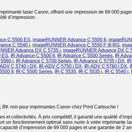
rimante laser Canon, offrant une impression de 69 000 pages. Ce
lité d’impression.
ce C 5500 ES
,
imageRUNNER Advance C 5500 II
,
imageRUNN
nce C 5540 i
,
imageRUNNER Advance C 5550 F III-RG
,
ima
NNER Advance DX C 5735 i
,
imageRUNNER Advance DX C 5
0 ES
,
IR Advance C 5500 II
,
IR Advance C 5500 Series
,
IR Adva
5560 i
,
IR Advance C 5700 Series
,
IR Advance C 5735 i DX
,
IR
-ADV C 5740 i DX
,
IR-ADV C 5750 i DX
,
IR-ADV C 5760 i DX
,
5500 II
,
IR-C 5500 Series
,
IR-C 5535
,
IR-C 5535 i
,
IR-C 5540 i
,
 BK noir pour imprimantes Canon chez Print Cartouche !
s et collectivités. À prix compétitif, il garantit une qualité d’
nt un fonctionnement optimal sans nuire à votre imprimante 
acité d’impression de 69 000 pages et une garantie de 2 ans, c