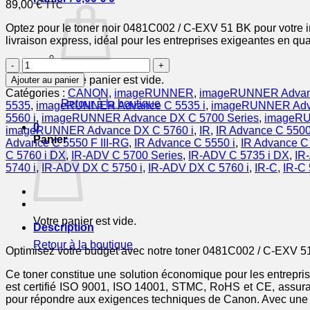
89,00
€
TTC
Optez pour le toner noir 0481C002 / C-EXV 51 BK pour votre imp
livraison express, idéal pour les entreprises exigeantes en qua
quantité
de
Votre panier est vide.
Ajouter au panier
0481C002
Catégories :
CANON
,
imageRUNNER
,
imageRUNNER Advan
/
Retour à la boutique
5535
,
imageRUNNER Advance C 5535 i
,
imageRUNNER Adva
C-
5560 i
,
imageRUNNER Advance DX C 5700 Series
,
imageRU
EXV
0
imageRUNNER Advance DX C 5760 i
,
IR
,
IR Advance C 550
51
Panier
Advance C 5550 F III-RG
,
IR Advance C 5550 i
,
IR Advance C 
BK
C 5760 i DX
,
IR-ADV C 5700 Series
,
IR-ADV C 5735 i DX
,
IR
-
5740 i
,
IR-ADV DX C 5750 i
,
IR-ADV DX C 5760 i
,
IR-C
,
IR-C 
toner
compatible
Canon
-
Votre panier est vide.
noir
Description
Retour à la boutique
Optimisez votre budget avec notre toner 0481C002 / C-EXV 51
Ce toner constitue une solution économique pour les entreprise
est certifié ISO 9001, ISO 14001, STMC, RoHS et CE, assura
pour répondre aux exigences techniques de Canon. Avec une cap