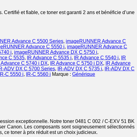
rtifié et fiable, ce toner est garanti 2 ans et bénéficie d’une
ER Advance C 5500 Series
,
imageRUNNER Advance C
geRUNNER Advance C 5550 i
,
imageRUNNER Advance C
740 i
,
imageRUNNER Advance DX C 5750 i
,
nce C 5535
,
IR Advance C 5535 i
,
IR Advance C 5540 i
,
IR
 Advance C 5740 i DX
,
IR Advance C 5750 i DX
,
IR Advance
IR-ADV DX C 5700 Series
,
IR-ADV DX C 5735 i
,
IR-ADV DX C
IR-C 5550 i
,
IR-C 5560 i
Marque :
Générique
impression exceptionnelle. Notre toner 0481 C 002 / C-EXV 51 BK
laser Canon. Les composants sont soigneusement sélectionnés
e toner à prix réduit est un choix judicieux.