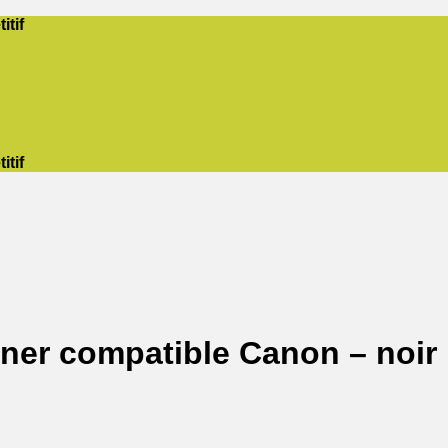
itif
itif
ner compatible Canon – noir