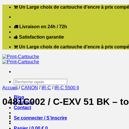
Passer
Un Large choix de cartouche d'encre à prix compét
au
contenu
Livraison en 24h / 72h
Satisfaction garantie
Un Large choix de cartouche d'encre à prix compét
Recherche
pour :
Accueil
/
CANON
/
IR-C
/
IR-C 5500 II
Blog
0481C002 / C-EXV 51 BK – to
Boutique
Contact
Se connecter / S’inscrire
Panier /
0,00
€
0