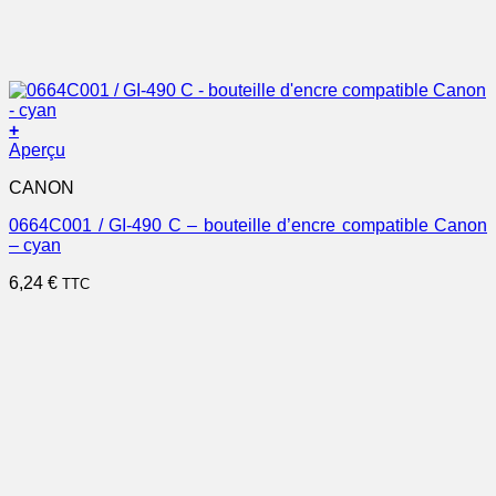
+
Aperçu
CANON
0664C001 / GI-490 C – bouteille d’encre compatible Canon
– cyan
6,24
€
TTC