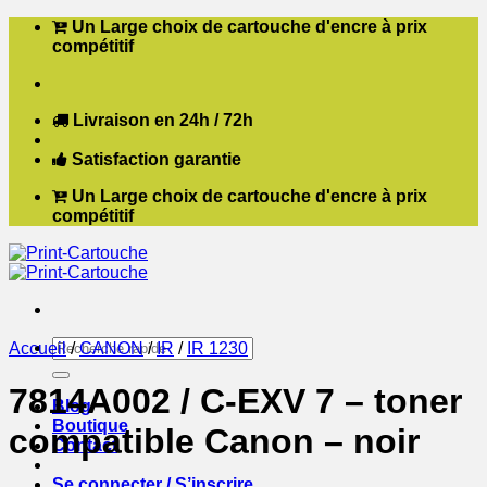
Passer
Un Large choix de cartouche d'encre à prix
au
compétitif
contenu
Livraison en 24h / 72h
Satisfaction garantie
Un Large choix de cartouche d'encre à prix
compétitif
Recherche
Accueil
/
CANON
/
IR
/
IR 1230
pour :
7814A002 / C-EXV 7 – toner
Blog
Boutique
compatible Canon – noir
Contact
Se connecter / S’inscrire