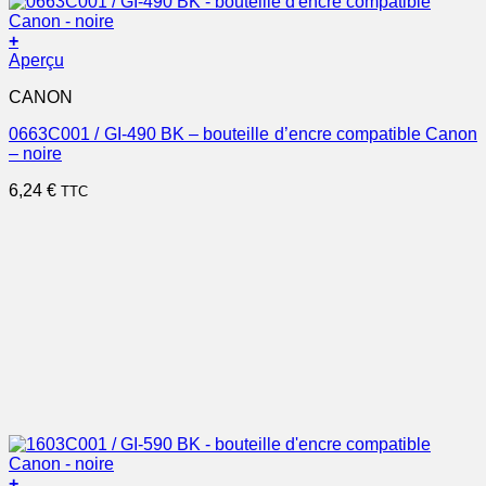
+
Aperçu
CANON
0663C001 / GI-490 BK – bouteille d’encre compatible Canon
– noire
6,24
€
TTC
+