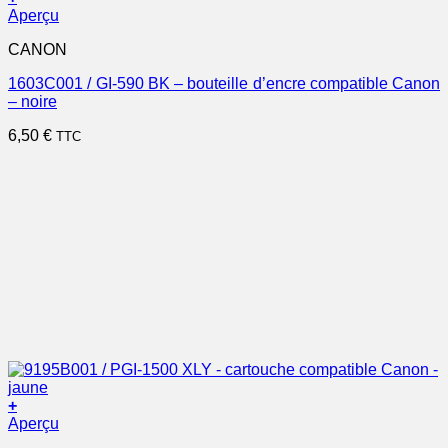
Aperçu
CANON
1603C001 / GI-590 BK – bouteille d’encre compatible Canon
– noire
6,50
€
TTC
+
Aperçu