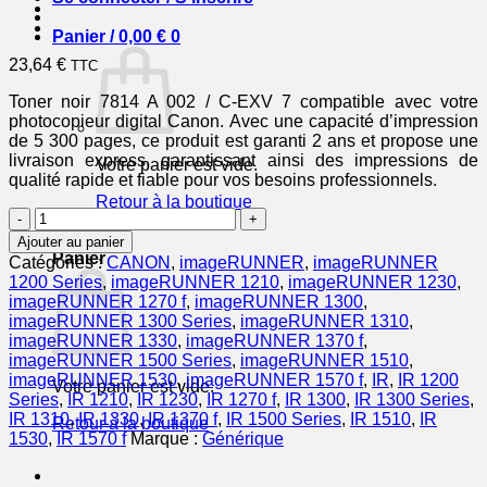
Panier /
0,00
€
0
23,64
€
TTC
Toner noir 7814 A 002 / C-EXV 7 compatible avec votre
photocopieur digital Canon. Avec une capacité d’impression
de 5 300 pages, ce produit est garanti 2 ans et propose une
livraison express, garantissant ainsi des impressions de
Votre panier est vide.
qualité rapide et fiable pour vos besoins professionnels.
Retour à la boutique
quantité
de
0
Ajouter au panier
7814A002
Panier
Catégories :
CANON
,
imageRUNNER
,
imageRUNNER
/
1200 Series
,
imageRUNNER 1210
,
imageRUNNER 1230
,
C-
imageRUNNER 1270 f
,
imageRUNNER 1300
,
EXV
imageRUNNER 1300 Series
,
imageRUNNER 1310
,
7
imageRUNNER 1330
,
imageRUNNER 1370 f
,
-
imageRUNNER 1500 Series
,
imageRUNNER 1510
,
toner
imageRUNNER 1530
,
imageRUNNER 1570 f
,
IR
,
IR 1200
Votre panier est vide.
compatible
Series
,
IR 1210
,
IR 1230
,
IR 1270 f
,
IR 1300
,
IR 1300 Series
,
Canon
IR 1310
,
IR 1330
,
IR 1370 f
,
IR 1500 Series
,
IR 1510
,
IR
Retour à la boutique
-
1530
,
IR 1570 f
Marque :
Générique
noir