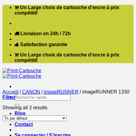
Passer
Un Large choix de cartouche d'encre à prix
au
compétitif
contenu
Livraison en 24h / 72h
Satisfaction garantie
Un Large choix de cartouche d'encre à prix
compétitif
Accueil
/
CANON
/
imageRUNNER
/
imageRUNNER 1330
Recherche
Filtrer
pour :
Showing all 2 results
Blog
Boutique
Contact
Se connecter / S’inscrire