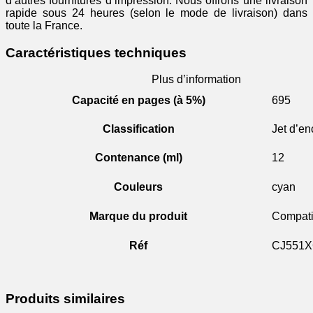
d’autres fournitures d’impression. Nous offrons une livraison
rapide sous 24 heures (selon le mode de livraison) dans
toute la France.
Caractéristiques techniques
Plus d’information
Capacité en pages (à 5%)
695
Classification
Jet d’en
Contenance (ml)
12
Couleurs
cyan
Marque du produit
Compati
Réf
CJ551
Produits similaires