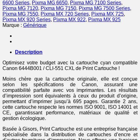
Canon
6600 Series
,
Pixma MG 6650
,
Pixma MG 7100 Series
,
-
Pixma MG 7120
,
Pixma MG 7150
,
Pixma MG 7500 Series
,
cyan
Pixma MG 7550
,
Pixma MX 720 Series
,
Pixma MX 725
,
Pixma MX 920 Series
,
Pixma MX 922
,
Pixma MX 925
Marque :
Générique
Description
Optimisez votre budget avec la cartouche cyan compatible
Canon 6444B001 / CLI-551 CXL de Print Cartouche !
Moins chère que la cartouche originale, elle est conçue
selon les spécifications de Canon, assurant une
compatibilité parfaite avec vos imprimantes. Les résultats
d’impression sont équivalents à ceux du produit d’origine,
permettant d’imprimer jusqu’à 695 pages. Garantie 2 ans,
cette cartouche respecte les normes ISO 9001, ISO 14001 et
CE, garantissant performance, matériaux de qualité et
gestion écologique.
Basée à Gisors, Print Cartouche est une entreprise française
spécialisée dans la distribution de cartouches d’encre et