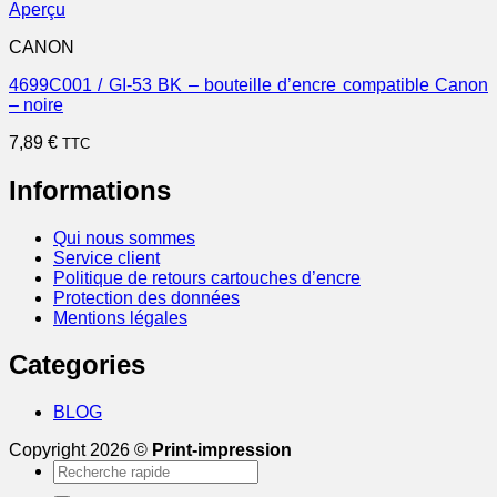
Aperçu
CANON
4699C001 / GI-53 BK – bouteille d’encre compatible Canon
– noire
7,89
€
TTC
Informations
Qui nous sommes
Service client
Politique de retours cartouches d’encre
Protection des données
Mentions légales
Categories
BLOG
Copyright 2026 ©
Print-impression
Recherche
pour :