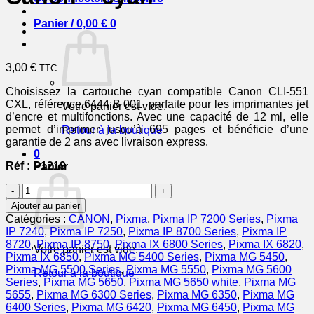
Panier /
0,00
€
0
3,00
€
TTC
Choisissez la cartouche cyan compatible Canon CLI-551
CXL, référence 6444 B 001, parfaite pour les imprimantes jet
Votre panier est vide.
d’encre et multifonctions. Avec une capacité de 12 ml, elle
permet d’imprimer jusqu’à 695 pages et bénéficie d’une
Retour à la boutique
garantie de 2 ans avec livraison express.
0
Réf : P1219
Panier
quantité
de
Ajouter au panier
6444B001
Catégories :
CANON
,
Pixma
,
Pixma IP 7200 Series
,
Pixma
/
IP 7240
,
Pixma IP 7250
,
Pixma IP 8700 Series
,
Pixma IP
CLI-
8720
,
Pixma IP 8750
,
Pixma IX 6800 Series
,
Pixma IX 6820
,
Votre panier est vide.
551
Pixma IX 6850
,
Pixma MG 5400 Series
,
Pixma MG 5450
,
CXL
Pixma MG 5500 Series
,
Pixma MG 5550
,
Pixma MG 5600
Retour à la boutique
-
Series
,
Pixma MG 5650
,
Pixma MG 5650 white
,
Pixma MG
cartouche
5655
,
Pixma MG 6300 Series
,
Pixma MG 6350
,
Pixma MG
compatible
6400 Series
,
Pixma MG 6420
,
Pixma MG 6450
,
Pixma MG