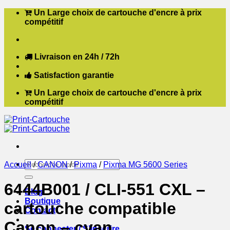
Passer
Un Large choix de cartouche d'encre à prix
au
compétitif
contenu
Livraison en 24h / 72h
Satisfaction garantie
Un Large choix de cartouche d'encre à prix
compétitif
Recherche
Accueil
/
CANON
/
Pixma
/
Pixma MG 5600 Series
pour :
6444B001 / CLI-551 CXL –
Blog
Boutique
cartouche compatible
Contact
Canon – cyan
Se connecter / S’inscrire