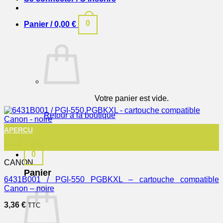
0
Panier /
0,00
€
Votre panier est vide.
Retour à la boutique
APERÇU
+
0
CANON
Panier
6431B001 / PGI-550 PGBKXL – cartouche compatible
Canon – noire
3,36
€
TTC