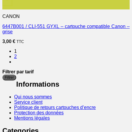
+
CANON
6447B001 / CLI-551 GYXL – cartouche compatible Canon –
grise
3,00
€
TTC
1
2
Filtrer par tarif
P
P
Filtrer
m
m
Informations
Qui nous sommes
Service client
Politique de retours cartouches d’encre
Protection des données
Mentions légales
Categories