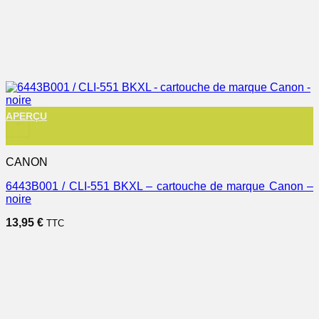
APERÇU
+
CANON
6443B001 / CLI-551 BKXL – cartouche de marque Canon –
noire
13,95
€
TTC