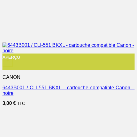
APERÇU
+
CANON
6443B001 / CLI-551 BKXL – cartouche compatible Canon –
noire
3,00
€
TTC