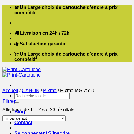
Passer
Un Large choix de cartouche d'encre à prix
au
compétitif
contenu
Livraison en 24h / 72h
Satisfaction garantie
Un Large choix de cartouche d'encre à prix
compétitif
Accueil
/
CANON
/
Pixma
/
Pixma MG 7550
Recherche
pour :
Filtrer
Affichage de 1–12 sur 23 résultats
Blog
Boutique
Contact
Se connecter / S’inscrire