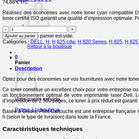
74,88
€
TTC
Réalisez des économies avec notre toner cyan compatible De
toner certifié ISO garantit une qualité d’impression optimale. P
quantité
de
Votre panier est vide.
Ajouter au panier
593BBSD
Catégories :
DELL
,
H
,
H 625 cdw
,
H 820 Series
,
H 825
,
H 825
/
Retour à la boutique
P3HJK
-
0
toner
Panier
compatible
Description
Dell
-
Optez pour des économies sur vos fournitures avec notre ton
cyan
Ce toner constitue un excellent choix pour votre entreprise ou 
un fonctionnement optimal de votre imprimante laser Dell.
Votre panier est vide.
d’impression de 2 500 pages, ce toner à prix réduit est garanti
Retour à la boutique
Basée à Gisors, Print Cartouche est une entreprise française 
h (selon le type de livraison) dans toute la France.
Caractéristiques techniques