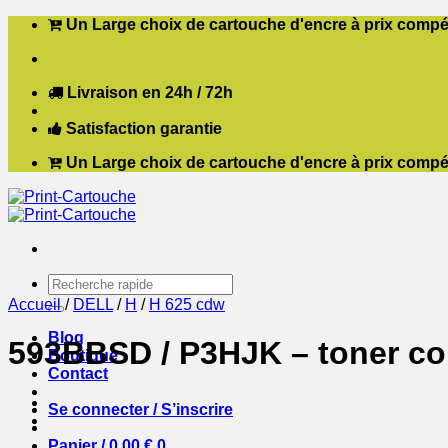
Passer
Un Large choix de cartouche d'encre à prix compét
au
contenu
Livraison en 24h / 72h
Satisfaction garantie
Un Large choix de cartouche d'encre à prix compét
Recherche
pour :
Accueil
/
DELL
/
H
/
H 625 cdw
Blog
593BBSD / P3HJK – toner com
Boutique
Contact
Se connecter / S’inscrire
Panier /
0,00
€
0