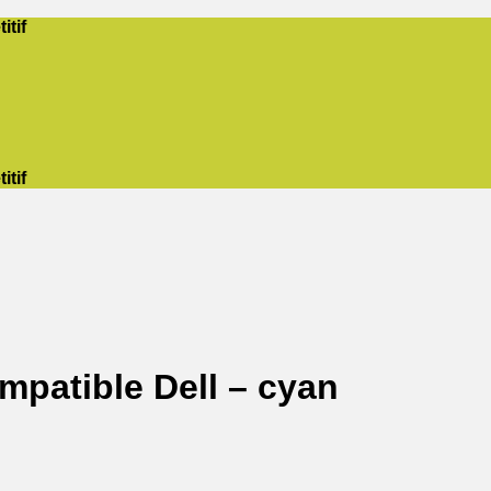
itif
itif
patible Dell – cyan