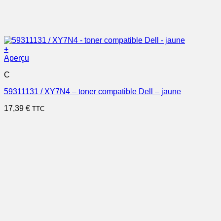
+
Aperçu
C
59311131 / XY7N4 – toner compatible Dell – jaune
17,39
€
TTC