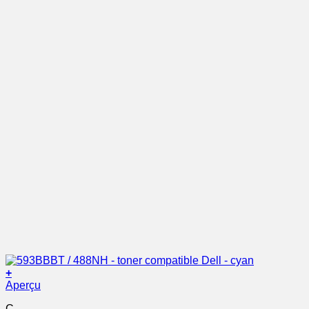
+
Aperçu
C