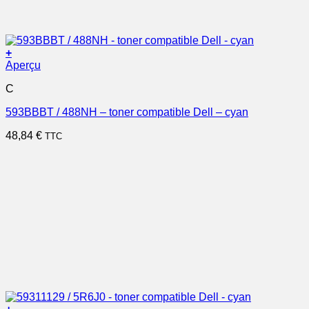
+
Aperçu
C
593BBBT / 488NH – toner compatible Dell – cyan
48,84
€
TTC