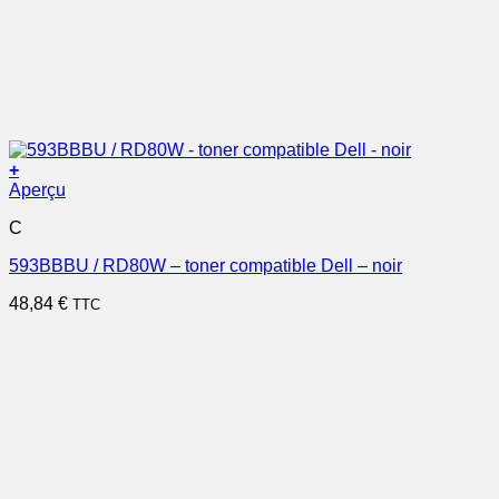
+
Aperçu
C
593BBBU / RD80W – toner compatible Dell – noir
48,84
€
TTC