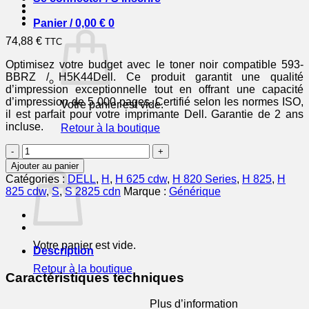
Panier /
0,00
€
0
74,88
€
TTC
Optimisez votre budget avec le toner noir compatible 593-
BBRZ / H5K44Dell. Ce produit garantit une qualité
d’impression exceptionnelle tout en offrant une capacité
d’impression de 5 000 pages. Certifié selon les normes ISO,
Votre panier est vide.
il est parfait pour votre imprimante Dell. Garantie de 2 ans
incluse.
Retour à la boutique
quantité
0
de
Panier
Ajouter au panier
593-
Catégories :
DELL
,
H
,
H 625 cdw
,
H 820 Series
,
H 825
,
H
BBRZ
825 cdw
,
S
,
S 2825 cdn
Marque :
Générique
/
H5K44
-
toner
Votre panier est vide.
compatible
Description
Dell
Retour à la boutique
-
Caractéristiques techniques
noir
Plus d’information