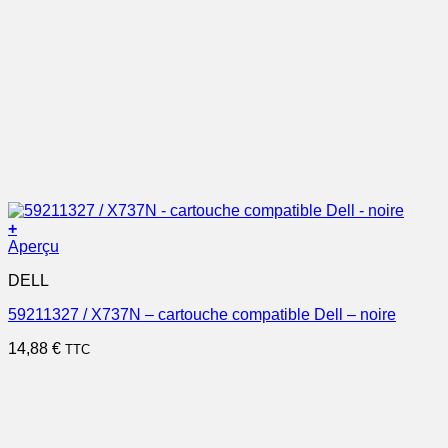
+
Aperçu
DELL
59211327 / X737N – cartouche compatible Dell – noire
14,88
€
TTC