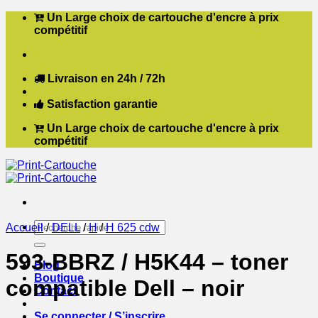
Passer
Un Large choix de cartouche d'encre à prix
au
compétitif
contenu
Livraison en 24h / 72h
Satisfaction garantie
Un Large choix de cartouche d'encre à prix
compétitif
Recherche
Accueil
/
DELL
/
H
/
H 625 cdw
pour :
593-BBRZ / H5K44 – toner
Blog
Boutique
compatible Dell – noir
Contact
Se connecter / S’inscrire