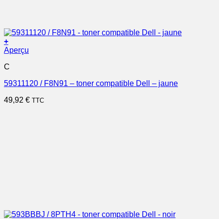
+
Aperçu
C
59311120 / F8N91 – toner compatible Dell – jaune
49,92
€
TTC