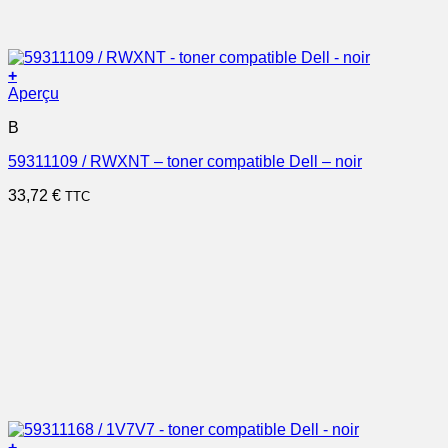
+
Aperçu
B
59311109 / RWXNT – toner compatible Dell – noir
33,72
€
TTC
+