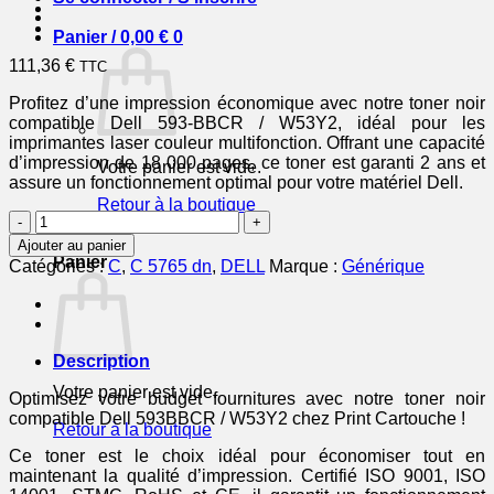
Panier /
0,00
€
0
111,36
€
TTC
Profitez d’une impression économique avec notre toner noir
compatible Dell 593-BBCR / W53Y2, idéal pour les
imprimantes laser couleur multifonction. Offrant une capacité
d’impression de 18 000 pages, ce toner est garanti 2 ans et
Votre panier est vide.
assure un fonctionnement optimal pour votre matériel Dell.
Retour à la boutique
quantité
de
0
Ajouter au panier
593BBCR
Panier
Catégories :
C
,
C 5765 dn
,
DELL
Marque :
Générique
/
W53Y2
-
toner
compatible
Description
Dell
Votre panier est vide.
-
Optimisez votre budget fournitures avec notre toner noir
noir
compatible Dell 593BBCR / W53Y2 chez Print Cartouche !
Retour à la boutique
Ce toner est le choix idéal pour économiser tout en
maintenant la qualité d’impression. Certifié ISO 9001, ISO