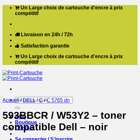
Passer
Un Large choix de cartouche d'encre à prix
au
compétitif
contenu
Livraison en 24h / 72h
Satisfaction garantie
Un Large choix de cartouche d'encre à prix
compétitif
Recherche
Accueil
/
DELL
/
C
/
C 5765 dn
pour :
593BBCR / W53Y2 – toner
Blog
Boutique
compatible Dell – noir
Contact
Se connecter / S’inscrire