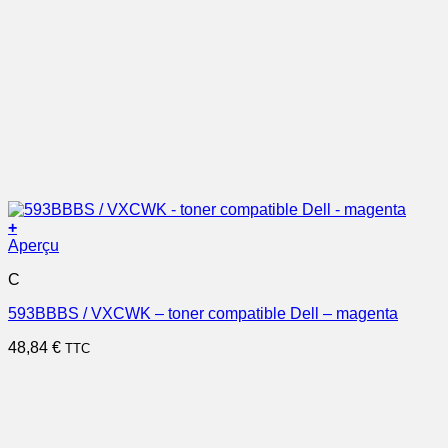
+
Aperçu
C
593BBBS / VXCWK – toner compatible Dell – magenta
48,84
€
TTC