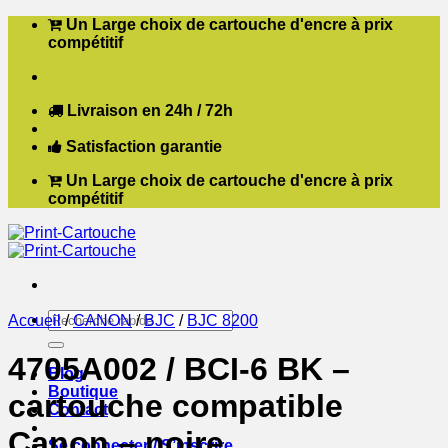
Passer
Un Large choix de cartouche d'encre à prix
au
compétitif
contenu
Livraison en 24h / 72h
Satisfaction garantie
Un Large choix de cartouche d'encre à prix
compétitif
Recherche
Accueil
/
CANON
/
BJC
/
BJC 8200
pour :
4705A002 / BCI-6 BK –
Blog
Boutique
cartouche compatible
Contact
Canon – noire
Se connecter / S’inscrire