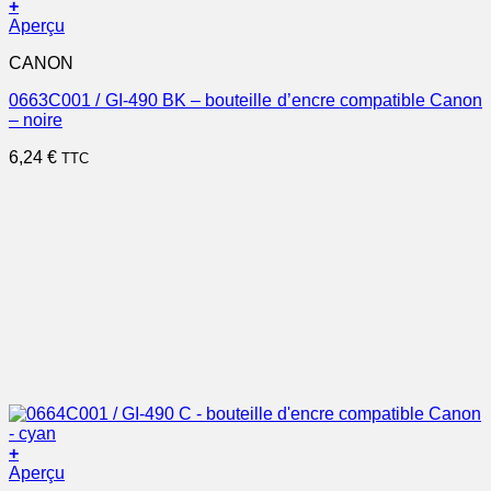
+
Aperçu
CANON
0663C001 / GI-490 BK – bouteille d’encre compatible Canon
– noire
6,24
€
TTC
+
Aperçu