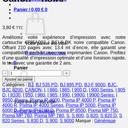
Panier /
0,00
€
0
3,90
€
TTC
Améliorez votre expérience d’impression avec notre
cartouche 4705A002 / BCI-6 BK noire compatible Canon.
Votre panier est vide.
Offrant 210 pages avec 13.4 ml d’encre, elle garantit une
compatibilité parfaite avec vos imprimantes Canon. Profitez
Retour à la boutique
d’une qualité d’impression optimale et d’une livraison rapide,
0
le tout avec une garantie de 2 ans.
Panier
quantité
de
Ajouter au panier
4705A002
Catégories :
BJ
,
BJ 535 PD
,
BJ 895 PD
,
BJ-F 9000
,
BJC
,
/
BJC 8200
,
CANON
,
I
,
I 860
,
I 865
,
I 900 D
,
I 900 Series
,
I 905
BCI-
D
,
I 9100
,
I 950
,
I 960
,
I 965
,
I 990
,
I 9900
,
I 9900 Series
,
I
6
9950
,
Pixma
,
Pixma IP 4000
,
Pixma IP 4000 P
,
Pixma IP
Votre panier est vide.
BK
4000 R
,
Pixma IP 4000 Series
,
Pixma IP 5000
,
Pixma IP
-
6000 D
,
Pixma IP 6100 D
,
Pixma IP 8500
,
Pixma MP 750
,
Retour à la boutique
cartouche
Pixma MP 760
,
Pixma MP 780
,
S
,
S 800
,
S 820
,
S 820 D
,
S
compatible
820 Series
,
S 830 D
,
S 900
,
S 9000
Marque :
Générique
Canon