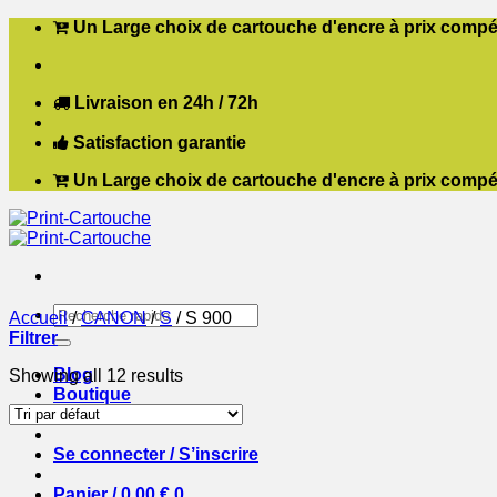
Passer
Un Large choix de cartouche d'encre à prix compét
au
contenu
Livraison en 24h / 72h
Satisfaction garantie
Un Large choix de cartouche d'encre à prix compét
Recherche
Accueil
/
CANON
/
S
/
S 900
pour :
Filtrer
Blog
Showing all 12 results
Boutique
Contact
Se connecter / S’inscrire
Panier /
0,00
€
0