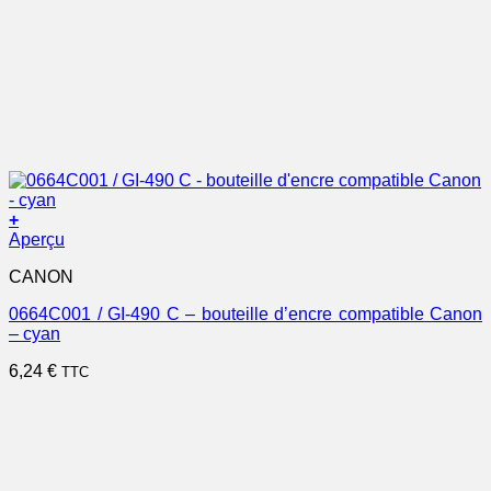
+
Aperçu
CANON
0664C001 / GI-490 C – bouteille d’encre compatible Canon
– cyan
6,24
€
TTC