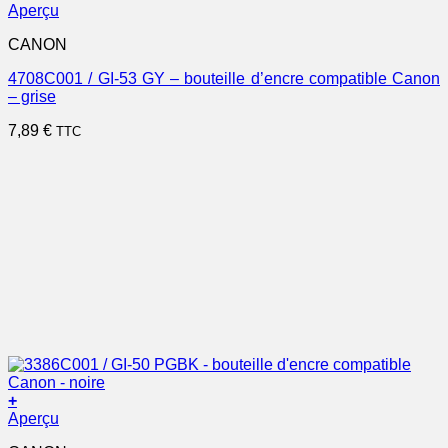
Aperçu
CANON
4708C001 / GI-53 GY – bouteille d’encre compatible Canon
– grise
7,89
€
TTC
+
Aperçu