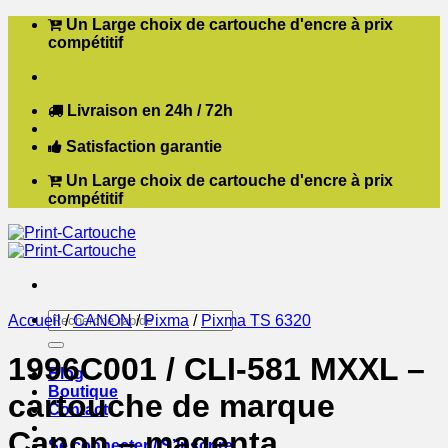
Passer
Un Large choix de cartouche d'encre à prix
au
compétitif
contenu
Livraison en 24h / 72h
Satisfaction garantie
Un Large choix de cartouche d'encre à prix
compétitif
Recherche
Accueil
/
CANON
/
Pixma
/
Pixma TS 6320
pour :
1996C001 / CLI-581 MXXL –
Blog
Boutique
cartouche de marque
Contact
Canon – magenta
Se connecter / S’inscrire