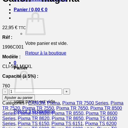
Panier /
0,00
€
0
22,95
€
TTC
Réf :
Votre panier est vide.
1996C001
Retour à la boutique
Modèle :
0
CLI-581 MXXL
Panier
Capacité (à 5%) :
760
quantité
de
Ajouter au panier
1996C001
Votre panier est vide.
Catégories :
CANON
,
Pixma
,
Pixma TR 7500 Series
,
Pixma
/
TR 7520
,
Pixma TR 7550
,
Pixma TR 7650
,
Pixma TR 8500
CLI-
Retour à la boutique
Series
,
Pixma TR 8520
,
Pixma TR 8550
,
Pixma TR 8600
581
Series
,
Pixma TR 8620
,
Pixma TR 8650
,
Pixma TS 6100
MXXL
Series
,
Pixma TS 6150
,
Pixma TS 6151
,
Pixma TS 6200
-