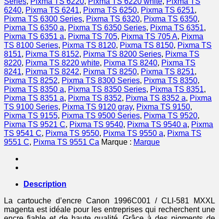
Series
,
Pixma TS 6220
,
Pixma TS 6220 white
,
Pixma TS
cartouche
6240
,
Pixma TS 6241
,
Pixma TS 6250
,
Pixma TS 6251
,
de
Pixma TS 6300 Series
,
Pixma TS 6320
,
Pixma TS 6350
,
marque
Pixma TS 6350 a
,
Pixma TS 6350 Series
,
Pixma TS 6351
,
Canon
Pixma TS 6351 a
,
Pixma TS 705
,
Pixma TS 705 A
,
Pixma
-
TS 8100 Series
,
Pixma TS 8120
,
Pixma TS 8150
,
Pixma TS
magenta
8151
,
Pixma TS 8152
,
Pixma TS 8200 Series
,
Pixma TS
8220
,
Pixma TS 8220 white
,
Pixma TS 8240
,
Pixma TS
8241
,
Pixma TS 8242
,
Pixma TS 8250
,
Pixma TS 8251
,
Pixma TS 8252
,
Pixma TS 8300 Series
,
Pixma TS 8350
,
Pixma TS 8350 a
,
Pixma TS 8350 Series
,
Pixma TS 8351
,
Pixma TS 8351 a
,
Pixma TS 8352
,
Pixma TS 8352 a
,
Pixma
TS 9100 Series
,
Pixma TS 9120 gray
,
Pixma TS 9150
,
Pixma TS 9155
,
Pixma TS 9500 Series
,
Pixma TS 9520
,
Pixma TS 9521 C
,
Pixma TS 9540
,
Pixma TS 9540 a
,
Pixma
TS 9541 C
,
Pixma TS 9550
,
Pixma TS 9550 a
,
Pixma TS
9551 C
,
Pixma TS 9551 Ca
Marque :
Marque
Description
La cartouche d’encre Canon 1996C001 / CLI-581 MXXL
magenta est idéale pour les entreprises qui recherchent une
encre fiable et de haute qualité. Grâce à des pigments de