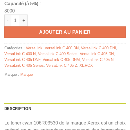
Capacité (à 5%) :
8000
quantité de 106R03530 - toner de marque Xerox - cyan
AJOUTER AU PANIER
Catégories :
VersaLink
,
VersaLink C 400 DN
,
VersaLink C 400 DNI
,
VersaLink C 400 N
,
VersaLink C 400 Series
,
VersaLink C 405 DN
,
VersaLink C 405 DNF
,
VersaLink C 405 DNM
,
VersaLink C 405 N
,
VersaLink C 405 Series
,
VersaLink C 405 Z
,
XEROX
Marque :
Marque
DESCRIPTION
Le toner cyan 106R03530 de la marque Xerox est un choix