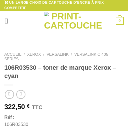
UN LARGE CHOIX DE CARTOUCHE D'ENCRE À PRIX
Passer
COMPÉTITIF
au
contenu
0
ACCUEIL
/
XEROX
/
VERSALINK
/
VERSALINK C 405
SERIES
106R03530 – toner de marque Xerox –
cyan
322,50
€
TTC
Réf :
106R03530