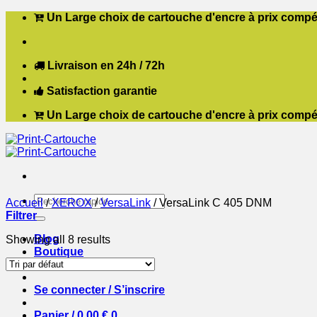
Passer
Un Large choix de cartouche d'encre à prix compét
au
contenu
Livraison en 24h / 72h
Satisfaction garantie
Un Large choix de cartouche d'encre à prix compét
Recherche
Accueil
/
XEROX
/
VersaLink
/
VersaLink C 405 DNM
pour :
Filtrer
Blog
Showing all 8 results
Boutique
Contact
Se connecter / S’inscrire
Panier /
0,00
€
0