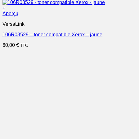
+
Aperçu
VersaLink
106R03529 – toner compatible Xerox – jaune
60,00
€
TTC