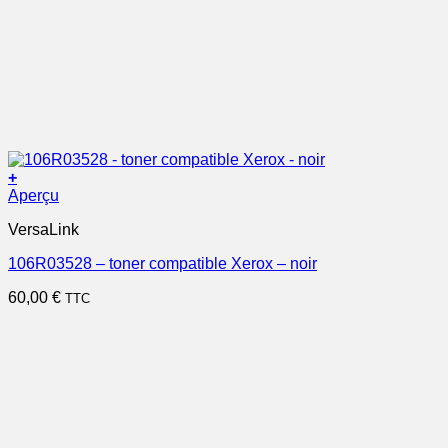
+
Aperçu
VersaLink
106R03528 – toner compatible Xerox – noir
60,00
€
TTC