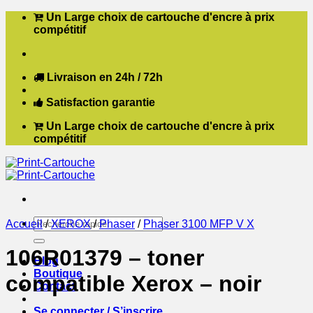
Passer
Un Large choix de cartouche d'encre à prix
au
compétitif
contenu
Livraison en 24h / 72h
Satisfaction garantie
Un Large choix de cartouche d'encre à prix
compétitif
Recherche
Accueil
/
XEROX
/
Phaser
/
Phaser 3100 MFP V X
pour :
106R01379 – toner
Blog
Boutique
compatible Xerox – noir
Contact
Se connecter / S’inscrire