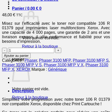
Panier /
0,00
€
0
48,00
€
TTC
Misez sur l’efficacité avec le toner noir compatible 106 R
01379 pour imprimantes laser multifonctions Xerox. Avec
une capacité de 4 000 pages, une garantie de 2 ans et une
livraison express, il allie performance et fiabilité pour vos
Votre panier est vide.
besoins d’impression.
Retour à la boutique
quantité
de
0
Ajouter au panier
106R01379
Panier
Catégories :
Phaser
,
Phaser 3100 MFP
,
Phaser 3100 MFP S
,
-
Phaser 3100 MFP V S
,
Phaser 3100 MFP V X
,
Phaser 3100
toner
MFP X
,
XEROX
Marque :
Générique
compatible
Xerox
-
noir
Votre panier est vide.
Description
Retour à la boutique
Simplifiez votre progression avec notre toner 106 R 01379
noir compatible Xerox, disponible chez Print Cartouche !