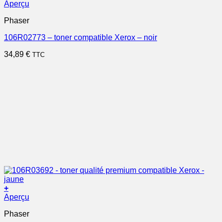
Aperçu
Phaser
106R02773 – toner compatible Xerox – noir
34,89
€
TTC
+
Aperçu
Phaser