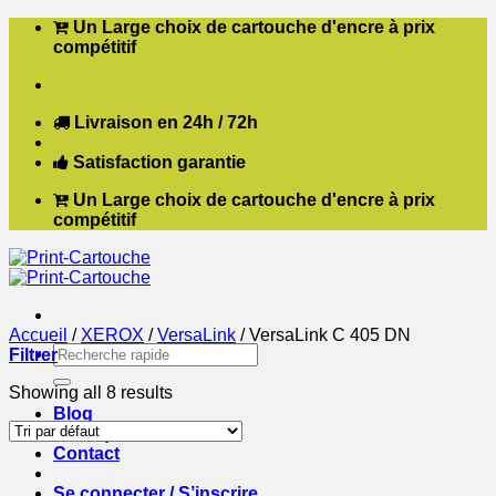
Passer
Un Large choix de cartouche d'encre à prix
au
compétitif
contenu
Livraison en 24h / 72h
Satisfaction garantie
Un Large choix de cartouche d'encre à prix
compétitif
Accueil
/
XEROX
/
VersaLink
/
VersaLink C 405 DN
Recherche
Filtrer
pour :
Showing all 8 results
Blog
Boutique
Contact
Se connecter / S’inscrire