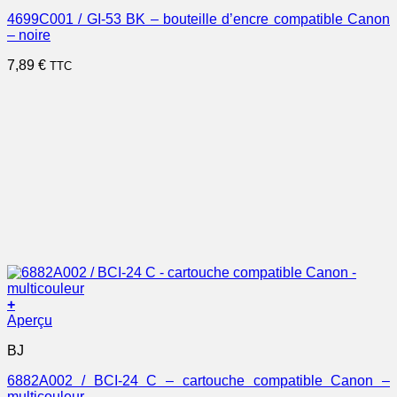
4699C001 / GI-53 BK – bouteille d’encre compatible Canon
– noire
7,89
€
TTC
+
Aperçu
BJ
6882A002 / BCI-24 C – cartouche compatible Canon –
multicouleur