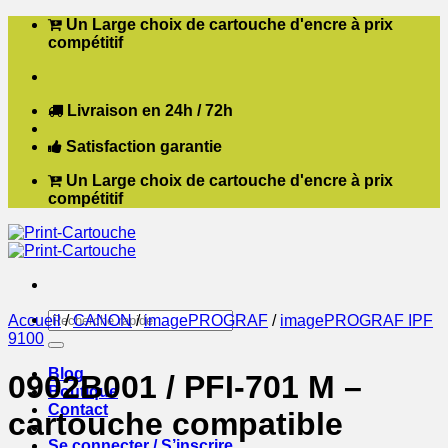
Passer
Un Large choix de cartouche d'encre à prix
au
compétitif
contenu
Livraison en 24h / 72h
Satisfaction garantie
Un Large choix de cartouche d'encre à prix
compétitif
Recherche
Accueil
/
CANON
/
imagePROGRAF
/
imagePROGRAF IPF
pour :
9100
Blog
0902B001 / PFI-701 M –
Boutique
Contact
cartouche compatible
Se connecter / S’inscrire