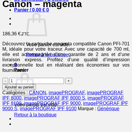
Canon – magenta
Panier /
0,00
€
0
186,36
€
TTC
Découvrez la cartouche magenta compatible Canon PFI-701
Votre panier est vide.
M, idéale pour votre traceur. Avec une capacité de 700 ml,
elle est accompagnée d’une garantie de 2 ans et d’une
Retour à la boutique
livraison express. Profitez d’une qualité d’impression
0
exceptionnelle tout en réalisant des économies sur vos
Panier
fournitures.
quantité
de
Ajouter au panier
0902B001
Catégories :
CANON
,
imagePROGRAF
,
imagePROGRAF
/
IPF 8000
,
imagePROGRAF IPF 8000 S
,
imagePROGRAF
PFI-
IPF 8100
,
imagePROGRAF IPF 9000
,
imagePROGRAF IPF
Votre panier est vide.
701
9000 S
,
imagePROGRAF IPF 9100
Marque :
Générique
M
Retour à la boutique
-
cartouche
compatible