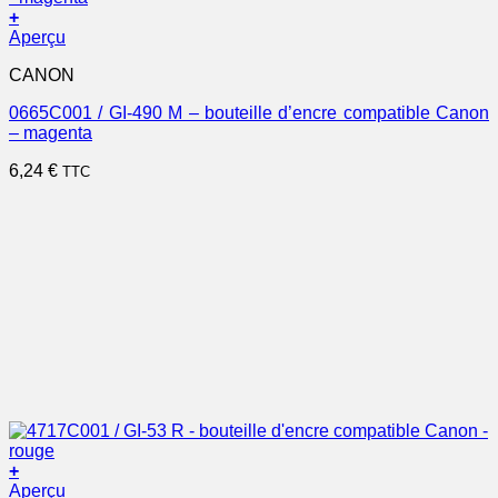
+
Aperçu
CANON
0665C001 / GI-490 M – bouteille d’encre compatible Canon
– magenta
6,24
€
TTC
+
Aperçu