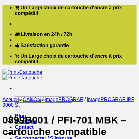
Passer
Un Large choix de cartouche d'encre à prix
au
compétitif
contenu
Livraison en 24h / 72h
Satisfaction garantie
Un Large choix de cartouche d'encre à prix
compétitif
Recherche
Accueil
/
CANON
/
imagePROGRAF
/
imagePROGRAF IPF
pour :
9000 S
Blog
0899B001 / PFI-701 MBK –
Boutique
Contact
cartouche compatible
Se connecter / S’inscrire