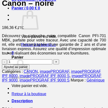
Canon – noire
Panier /
0,00
€
0
186,36
€
TTC
Découvrez la cartouche noire compatible Canon PFI-701
Votre panier est vide.
MBK, parfaite pour votre traceur. Avec une capacité de 700
ml, elle est accompagnée d’une garantie de 2 ans et d’une
Retour à la boutique
livraison express. Assurez une qualité d’impression optimale
0
tout en réalisant des économies sur vos fournitures.
Panier
quantité
de
Ajouter au panier
0899B001
Catégories :
CANON
,
imagePROGRAF
,
imagePROGRAF
/
IPF 8000
,
imagePROGRAF IPF 8000 S
,
imagePROGRAF
PFI-
IPF 9000
,
imagePROGRAF IPF 9000 S
Marque :
Générique
701
Votre panier est vide.
MBK
-
Retour à la boutique
cartouche
compatible
Description
Canon