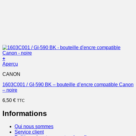
+
Aperçu
CANON
1603C001 / GI-590 BK – bouteille d’encre compatible Canon
– noire
6,50
€
TTC
Informations
Qui nous sommes
Service client