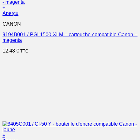
+
Aperçu
CANON
9194B001 / PGI-1500 XLM – cartouche compatible Canon –
magenta
12,48
€
TTC
+