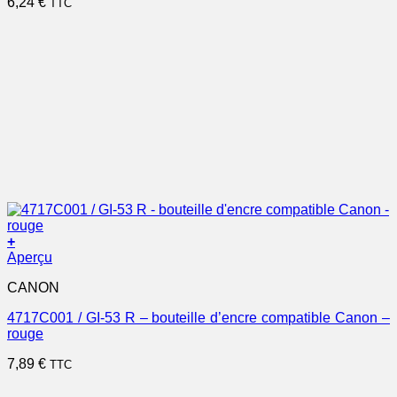
6,24
€
TTC
+
Aperçu
CANON
4717C001 / GI-53 R – bouteille d’encre compatible Canon –
rouge
7,89
€
TTC