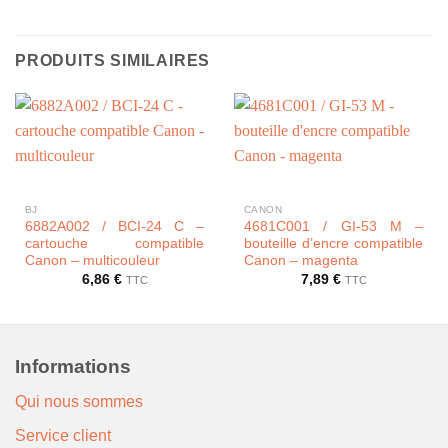
PRODUITS SIMILAIRES
BJ
CANON
6882A002 / BCI-24 C –
4681C001 / GI-53 M –
cartouche compatible
bouteille d’encre compatible
Canon – multicouleur
Canon – magenta
6,86
€
7,89
€
TTC
TTC
Informations
Qui nous sommes
Service client