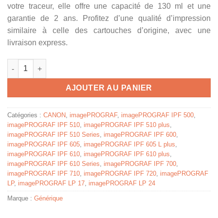
votre traceur, elle offre une capacité de 130 ml et une
garantie de 2 ans. Profitez d’une qualité d’impression
similaire à celle des cartouches d’origine, avec une
livraison express.
quantité de 0897B001 / PFI-102 M - cartouche compatible Cano
AJOUTER AU PANIER
Catégories :
CANON
,
imagePROGRAF
,
imagePROGRAF IPF 500
,
imagePROGRAF IPF 510
,
imagePROGRAF IPF 510 plus
,
imagePROGRAF IPF 510 Series
,
imagePROGRAF IPF 600
,
imagePROGRAF IPF 605
,
imagePROGRAF IPF 605 L plus
,
imagePROGRAF IPF 610
,
imagePROGRAF IPF 610 plus
,
imagePROGRAF IPF 610 Series
,
imagePROGRAF IPF 700
,
imagePROGRAF IPF 710
,
imagePROGRAF IPF 720
,
imagePROGRAF
LP
,
imagePROGRAF LP 17
,
imagePROGRAF LP 24
Marque :
Générique