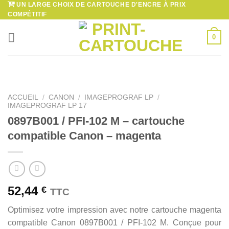
UN LARGE CHOIX DE CARTOUCHE D'ENCRE À PRIX
Passer
COMPÉTITIF
au
contenu
0
ACCUEIL
/
CANON
/
IMAGEPROGRAF LP
/
IMAGEPROGRAF LP 17
0897B001 / PFI-102 M – cartouche
compatible Canon – magenta
52,44
€
TTC
Optimisez votre impression avec notre cartouche magenta
compatible Canon 0897B001 / PFI-102 M. Conçue pour