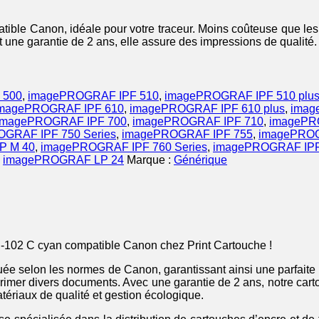
ble Canon, idéale pour votre traceur. Moins coûteuse que les 
t une garantie de 2 ans, elle assure des impressions de qualité.
 500
,
imagePROGRAF IPF 510
,
imagePROGRAF IPF 510 plu
magePROGRAF IPF 610
,
imagePROGRAF IPF 610 plus
,
imag
imagePROGRAF IPF 700
,
imagePROGRAF IPF 710
,
imagePR
GRAF IPF 750 Series
,
imagePROGRAF IPF 755
,
imagePROG
P M 40
,
imagePROGRAF IPF 760 Series
,
imagePROGRAF IPF
,
imagePROGRAF LP 24
Marque :
Générique
-102 C cyan compatible Canon chez Print Cartouche !
uée selon les normes de Canon, garantissant ainsi une parfaite 
mprimer divers documents. Avec une garantie de 2 ans, notre ca
riaux de qualité et gestion écologique.