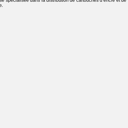
ise spécialisée dans la distribution de cartouches d’encre et de
e.