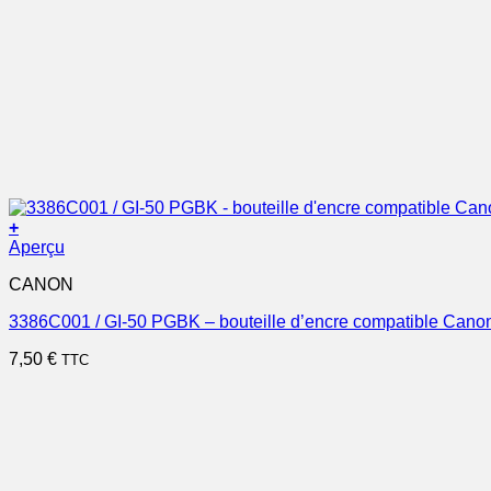
+
Aperçu
CANON
3386C001 / GI-50 PGBK – bouteille d’encre compatible Canon
7,50
€
TTC