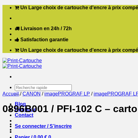
Passer
Un Large choix de cartouche d'encre à prix compét
au
contenu
Livraison en 24h / 72h
Satisfaction garantie
Un Large choix de cartouche d'encre à prix compét
Recherche
pour :
Accueil
/
CANON
/
imagePROGRAF LP
/
imagePROGRAF LP
Blog
0896B001 / PFI-102 C – car
Boutique
Contact
Se connecter / S’inscrire
Panier /
0,00
€
0