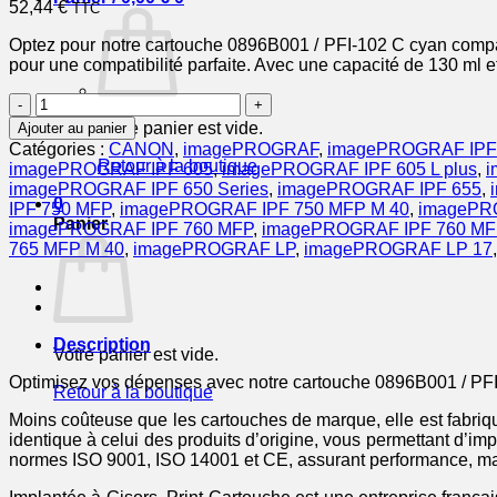
52,44
€
TTC
Optez pour notre cartouche 0896B001 / PFI-102 C cyan compati
pour une compatibilité parfaite. Avec une capacité de 130 ml e
quantité
de
Votre panier est vide.
Ajouter au panier
0896B001
Catégories :
CANON
,
imagePROGRAF
,
imagePROGRAF IPF
/
Retour à la boutique
imagePROGRAF IPF 605
,
imagePROGRAF IPF 605 L plus
,
i
PFI-
imagePROGRAF IPF 650 Series
,
imagePROGRAF IPF 655
,
102
0
IPF 750 MFP
,
imagePROGRAF IPF 750 MFP M 40
,
imagePRO
C
Panier
imagePROGRAF IPF 760 MFP
,
imagePROGRAF IPF 760 MF
-
765 MFP M 40
,
imagePROGRAF LP
,
imagePROGRAF LP 17
cartouche
compatible
Canon
-
cyan
Description
Votre panier est vide.
Optimisez vos dépenses avec notre cartouche 0896B001 / PFI
Retour à la boutique
Moins coûteuse que les cartouches de marque, elle est fabriq
identique à celui des produits d’origine, vous permettant d’i
normes ISO 9001, ISO 14001 et CE, assurant performance, maté