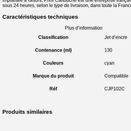
Implantée à Gisors, Print Cartouche est une entreprise frança
sous 24 heures, selon le type de livraison, dans toute la Franc
Caractéristiques techniques
Plus d’information
Classification
Jet d’encre
Contenance (ml)
130
Couleurs
cyan
Marque du produit
Compatible
Réf
CJP102C
Produits similaires