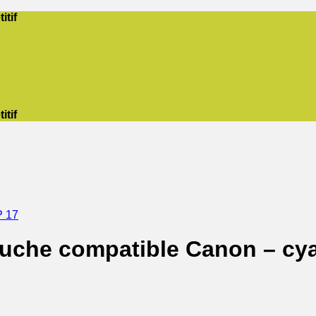
itif
itif
 17
touche compatible Canon – cy