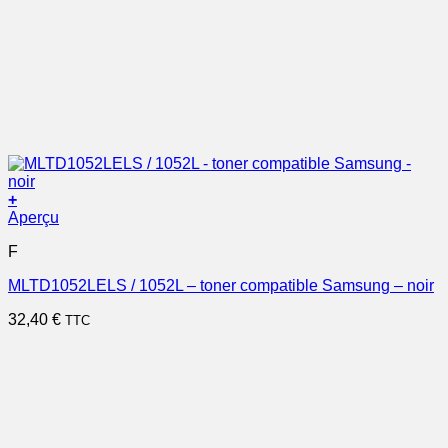
+
Aperçu
F
MLTD1052LELS / 1052L – toner compatible Samsung – noir
32,40
€
TTC