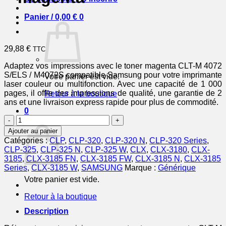
Panier /
0,00
€
0
29,88
€
TTC
Adaptez vos impressions avec le toner magenta CLT-M 4072
S/ELS / M4072S compatible Samsung pour votre imprimante
Votre panier est vide.
laser couleur ou multifonction. Avec une capacité de 1 000
pages, il offre des impressions de qualité, une garantie de 2
Retour à la boutique
ans et une livraison express rapide pour plus de commodité.
0
quantité
Panier
de
Ajouter au panier
CLTM4072SELS
Catégories :
CLP
,
CLP-320
,
CLP-320 N
,
CLP-320 Series
,
/
CLP-325
,
CLP-325 N
,
CLP-325 W
,
CLX
,
CLX-3180
,
CLX-
M4072S
3185
,
CLX-3185 FN
,
CLX-3185 FW
,
CLX-3185 N
,
CLX-3185
-
Series
,
CLX-3185 W
,
SAMSUNG
Marque :
Générique
toner
Votre panier est vide.
compatible
Samsung
Retour à la boutique
-
magenta
Description