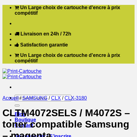
Passer
Un Large choix de cartouche d'encre à prix
au
compétitif
contenu
Livraison en 24h / 72h
Satisfaction garantie
Un Large choix de cartouche d'encre à prix
compétitif
Recherche
Accueil
/
SAMSUNG
/
CLX
/
CLX-3180
pour :
CLTM4072SELS / M4072S –
Blog
Boutique
toner compatible Samsung
Contact
– magenta
Se connecter / S’inscrire