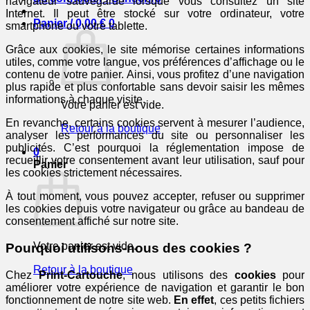
navigateur sauvegarde lorsque vous consultez un site
Internet. Il peut être stocké sur votre ordinateur, votre
Panier /
0,00
€
0
smartphone ou votre tablette.
Grâce aux cookies, le site mémorise certaines informations
utiles, comme votre langue, vos préférences d’affichage ou le
contenu de votre panier. Ainsi, vous profitez d’une navigation
plus rapide et plus confortable sans devoir saisir les mêmes
informations à chaque visite.
Votre panier est vide.
En revanche, certains cookies servent à mesurer l’audience,
Retour à la boutique
analyser les performances du site ou personnaliser les
publicités. C’est pourquoi la réglementation impose de
0
recueillir votre consentement avant leur utilisation, sauf pour
Panier
les cookies strictement nécessaires.
À tout moment, vous pouvez accepter, refuser ou supprimer
les cookies depuis votre navigateur ou grâce au bandeau de
consentement affiché sur notre site.
Votre panier est vide.
Pourquoi utilisons-nous des cookies ?
Retour à la boutique
Chez
Print-Cartouche
, nous utilisons des
cookies
pour
améliorer votre expérience de navigation et garantir le bon
fonctionnement de notre site web.
En effet
, ces petits fichiers