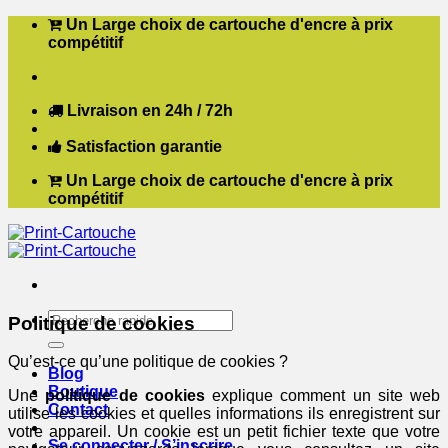
Passer
Un Large choix de cartouche d'encre à prix
au
compétitif
contenu
Livraison en 24h / 72h
Satisfaction garantie
Un Large choix de cartouche d'encre à prix
compétitif
Recherche
Politique de cookies
pour :
Qu’est-ce qu’une politique de cookies ?
Blog
Boutique
Une
politique de cookies
explique comment un site web
Contact
utilise les cookies et quelles informations ils enregistrent sur
votre appareil. Un cookie est un petit fichier texte que votre
Se connecter / S’inscrire