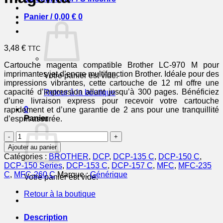
Panier /
0,00
€
0
3,48
€
TTC
Cartouche magenta compatible Brother LC-970 M pour
imprimantes jet d’encre multifonction Brother. Idéale pour des
Votre panier est vide.
impressions vibrantes, cette cartouche de 12 ml offre une
capacité d’impression allant jusqu’à 300 pages. Bénéficiez
Retour à la boutique
d’une livraison express pour recevoir votre cartouche
0
rapidement et d’une garantie de 2 ans pour une tranquillité
Panier
d’esprit assurée.
quantité
de
Ajouter au panier
LC970M
Catégories :
BROTHER
,
DCP
,
DCP-135 C
,
DCP-150 C
,
-
DCP-150 Series
,
DCP-153 C
,
DCP-157 C
,
MFC
,
MFC-235
cartouche
C
,
MFC-260 C
Marque :
Générique
Votre panier est vide.
compatible
Brother
Retour à la boutique
-
magenta
Description