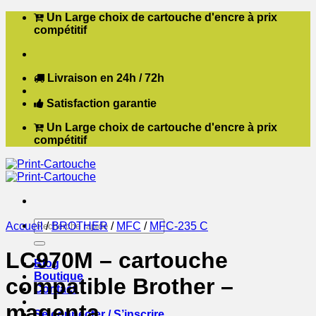
Passer
Un Large choix de cartouche d'encre à prix
au
compétitif
contenu
Livraison en 24h / 72h
Satisfaction garantie
Un Large choix de cartouche d'encre à prix
compétitif
Recherche
Accueil
/
BROTHER
/
MFC
/
MFC-235 C
pour :
LC970M – cartouche
Blog
Boutique
compatible Brother –
Contact
magenta
Se connecter / S’inscrire