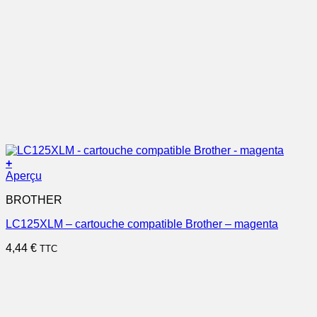
+
Aperçu
BROTHER
LC125XLM – cartouche compatible Brother – magenta
4,44
€
TTC