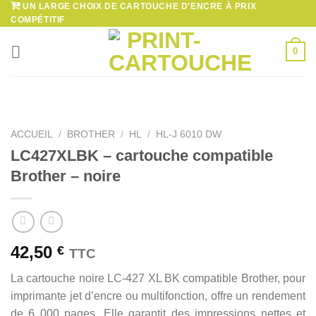
UN LARGE CHOIX DE CARTOUCHE D'ENCRE À PRIX
Passer
COMPÉTITIF
au
contenu
0
ACCUEIL
/
BROTHER
/
HL
/
HL-J 6010 DW
LC427XLBK – cartouche compatible
Brother – noire
42,50
€
TTC
La cartouche noire LC-427 XL BK compatible Brother, pour
imprimante jet d’encre ou multifonction, offre un rendement
de 6 000 pages. Elle garantit des impressions nettes et