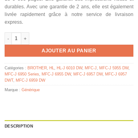
durables. Avec une garantie de 2 ans, elle est également
livrée rapidement grâce à notre service de livraison
express.
quantité de LC427XLBK - cartouche compatible Brother - noire
AJOUTER AU PANIER
Catégories :
BROTHER
,
HL
,
HL-J 6010 DW
,
MFC-J
,
MFC-J 5955 DW
,
MFC-J 6950 Series
,
MFC-J 6955 DW
,
MFC-J 6957 DW
,
MFC-J 6957
DWT
,
MFC-J 6959 DW
Marque :
Générique
DESCRIPTION