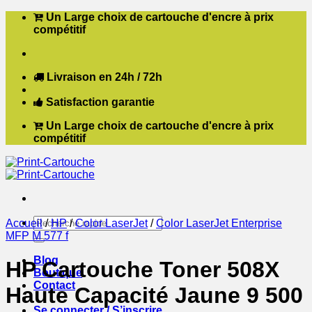
Passer
Un Large choix de cartouche d'encre à prix
au
compétitif
contenu
Livraison en 24h / 72h
Satisfaction garantie
Un Large choix de cartouche d'encre à prix
compétitif
Recherche
Accueil
/
HP
/
Color LaserJet
/
Color LaserJet Enterprise
pour :
MFP M 577 f
Blog
HP Cartouche Toner 508X
Boutique
Contact
Haute Capacité Jaune 9 500
Se connecter / S’inscrire