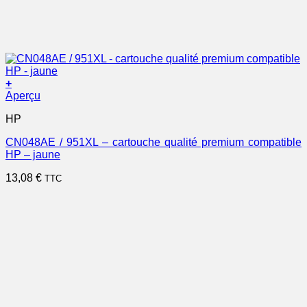
+
Aperçu
HP
CN048AE / 951XL – cartouche qualité premium compatible
HP – jaune
13,08
€
TTC