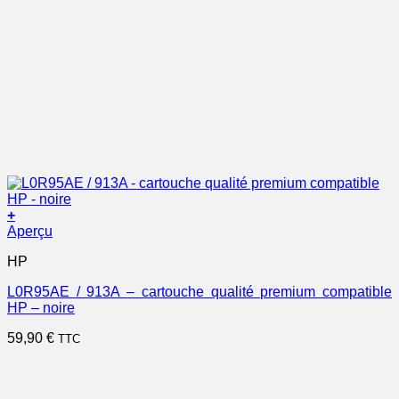
+
Aperçu
HP
L0R95AE / 913A – cartouche qualité premium compatible
HP – noire
59,90
€
TTC