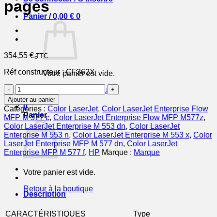
pages
Panier /
0,00
€
0
354,55
€
TTC
Réf constructeur :
CF362X
Votre panier est vide.
quantité
Retour à la boutique
de
Ajouter au panier
HP
0
Catégories :
Color LaserJet
,
Color LaserJet Enterprise Flow
Cartouche
Panier
MFP M 577 c
,
Color LaserJet Enterprise Flow MFP M577z
,
Toner
Color LaserJet Enterprise M 553 dn
,
Color LaserJet
508X
Enterprise M 553 n
,
Color LaserJet Enterprise M 553 x
,
Color
Haute
LaserJet Enterprise MFP M 577 dn
,
Color LaserJet
Capacité
Enterprise MFP M 577 f
,
HP
Marque :
Marque
Jaune
9
Votre panier est vide.
500
pages
Retour à la boutique
Description
CARACTÉRISTIQUES
Type