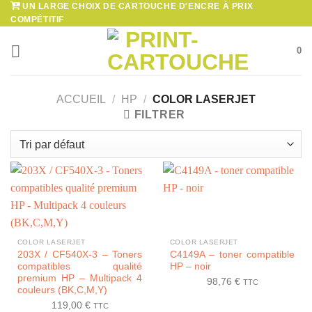
UN LARGE CHOIX DE CARTOUCHE D'ENCRE À PRIX
Passer
COMPÉTITIF
au
contenu
0
ACCUEIL
/
HP
/
COLOR LASERJET
FILTRER
COLOR LASERJET
COLOR LASERJET
203X / CF540X-3 – Toners
C4149A – toner compatible
compatibles qualité
HP – noir
premium HP – Multipack 4
98,76
€
TTC
couleurs (BK,C,M,Y)
119,00
€
TTC