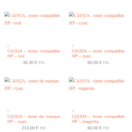
C
C
C4191A – toner compatible
C4192A – toner compatible
HP – noir
HP – cyan
30,30
€
60,00
€
TTC
TTC
C
C
C4192A – toner de marque
C4193A – toner compatible
HP – cyan
HP – magenta
213,00
€
60,00
€
TTC
TTC