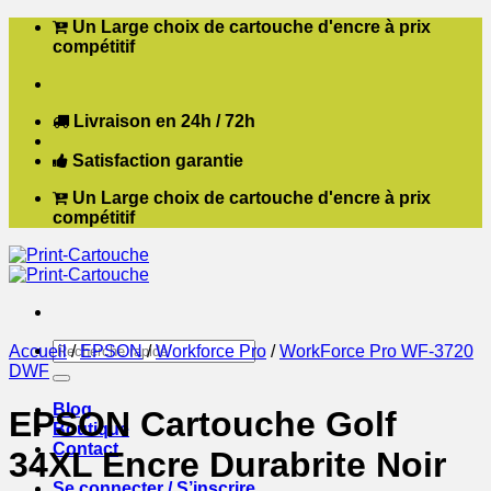
Passer
Un Large choix de cartouche d'encre à prix
au
compétitif
contenu
Livraison en 24h / 72h
Satisfaction garantie
Un Large choix de cartouche d'encre à prix
compétitif
Recherche
Accueil
/
EPSON
/
Workforce Pro
/
WorkForce Pro WF-3720
pour :
DWF
Blog
EPSON Cartouche Golf
Boutique
Contact
34XL Encre Durabrite Noir
Se connecter / S’inscrire