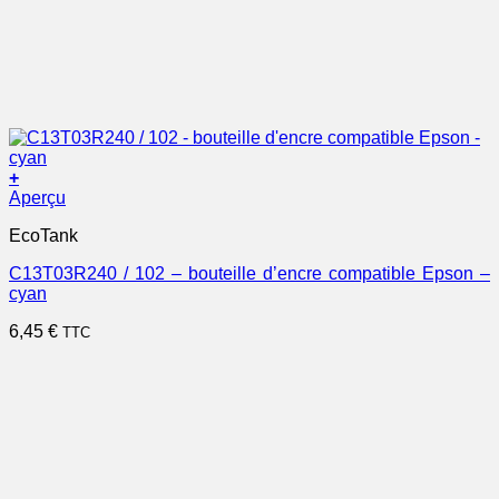
+
Aperçu
EcoTank
C13T03R240 / 102 – bouteille d’encre compatible Epson –
cyan
6,45
€
TTC