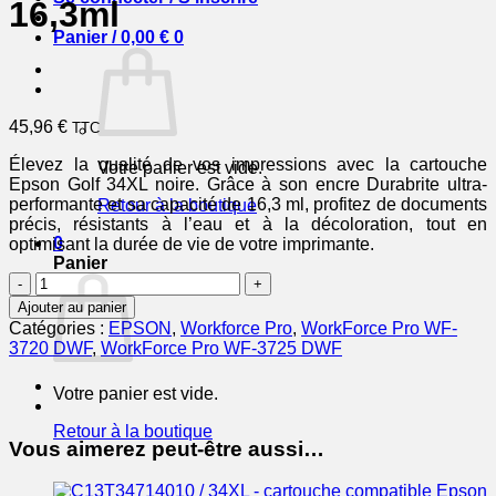
16,3ml
Panier /
0,00
€
0
45,96
€
TTC
Élevez la qualité de vos impressions avec la cartouche
Votre panier est vide.
Epson Golf 34XL noire. Grâce à son encre Durabrite ultra-
performante et sa capacité de 16,3 ml, profitez de documents
Retour à la boutique
précis, résistants à l’eau et à la décoloration, tout en
0
optimisant la durée de vie de votre imprimante.
Panier
quantité
de
Ajouter au panier
EPSON
Catégories :
EPSON
,
Workforce Pro
,
WorkForce Pro WF-
Cartouche
3720 DWF
,
WorkForce Pro WF-3725 DWF
Golf
34XL
Votre panier est vide.
Encre
Durabrite
Retour à la boutique
Noir
Vous aimerez peut-être aussi…
16,3ml