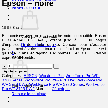
Epson – noire
Panier /
0,00
€
0
19,92
€
TTC
Économisez avec notre cartouche noire compatible Epson
Votre panier est vide.
C13T34714010 / 34XL, offrant jusqu’à 1 100 pages
d’impression de haute qualité. Conçue pour s’adapter
Retour à la boutique
parfaitement à votre imprimante multifonction Epson, elle est
0
garantie 2 ans et répond aux normes ISO, CE. Livraison
Panier
express disponible.
quantité
de
Ajouter au panier
C13T34714010
Catégories :
EPSON
,
Workforce Pro
,
WorkForce Pro WF-
/
3700 Series
,
WorkForce Pro WF-3720 DW
,
WorkForce Pro
34XL
WF-3720 DWF
,
WorkForce Pro WF-3720 Series
,
WorkForce
Votre panier est vide.
-
Pro WF-3725 DWF
Marque :
Générique
cartouche
Retour à la boutique
compatible
Epson
-