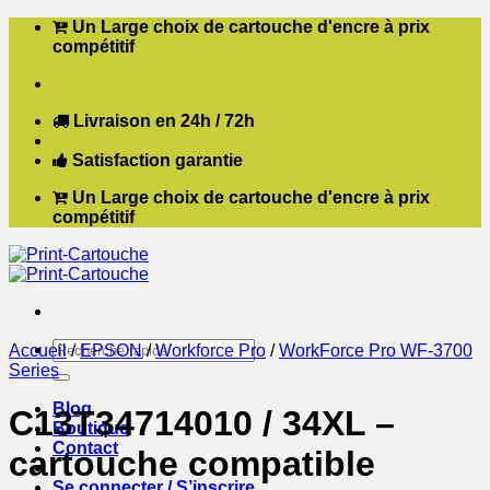
Passer
Un Large choix de cartouche d'encre à prix
au
compétitif
contenu
Livraison en 24h / 72h
Satisfaction garantie
Un Large choix de cartouche d'encre à prix
compétitif
Recherche
Accueil
/
EPSON
/
Workforce Pro
/
WorkForce Pro WF-3700
pour :
Series
Blog
C13T34714010 / 34XL –
Boutique
Contact
cartouche compatible
Se connecter / S’inscrire