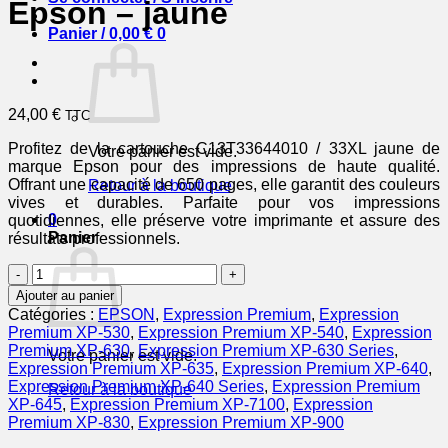
Epson – jaune
Panier /
0,00
€
0
24,00
€
TTC
Profitez de la cartouche C13T33644010 / 33XL jaune de
Votre panier est vide.
marque Epson pour des impressions de haute qualité.
Offrant une capacité de 650 pages, elle garantit des couleurs
Retour à la boutique
vives et durables. Parfaite pour vos impressions
0
quotidiennes, elle préserve votre imprimante et assure des
Panier
résultats professionnels.
quantité
de
Ajouter au panier
C13T33644010
Catégories :
EPSON
,
Expression Premium
,
Expression
/
Premium XP-530
,
Expression Premium XP-540
,
Expression
33XL
Premium XP-630
,
Expression Premium XP-630 Series
,
Votre panier est vide.
-
Expression Premium XP-635
,
Expression Premium XP-640
,
cartouche
Expression Premium XP-640 Series
,
Expression Premium
Retour à la boutique
de
XP-645
,
Expression Premium XP-7100
,
Expression
marque
Premium XP-830
,
Expression Premium XP-900
Epson