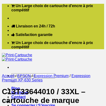
Passer
Un Large choix de cartouche d'encre à prix
au
compétitif
contenu
Livraison en 24h / 72h
Satisfaction garantie
Un Large choix de cartouche d'encre à prix
compétitif
Recherche
Accueil
/
EPSON
/
Expression Premium
/
Expression
pour :
Premium XP-630 Series
Blog
C13T33644010 / 33XL –
Boutique
Contact
cartouche de marque
Se connecter / S’inscrire