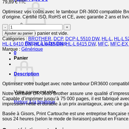
79,89
€
TTC
Optimisez vos coûts avec le tambour DR-3600 compatible Broth
d’origine. Certifié ISO, RoHS et CE, avec garantie 2 ans et li
quantité
de
Votre panier est vide.
Ajouter au panier
DR3600
Catégories :
BROTHER
,
DCP
,
DCP-L 5510 DW
,
HL-L
,
HL-L 5
-
Retour à la boutique
HL-L 6410 DN
,
HL-L 6415 DN
,
HL-L 6415 DW
,
MFC
,
MFC-EX
tambour
Marque :
Générique
compatible
0
Brother
Panier
Description
Optimisez votre budget avec notre tambour DR3600 compatible
Votre panier est vide.
Notre tambour DR-3600 Brother assure une qualité d’impressi
Capable d’imprimer jusqu’à 75 000 pages, il est fabriqué avec
Retour à la boutique
impression nette et durable à un prix avantageux, avec une gar
Basée à Gisors, Print Cartouche est une entreprise française 
sous 24 heures (selon le mode de livraison) partout en France