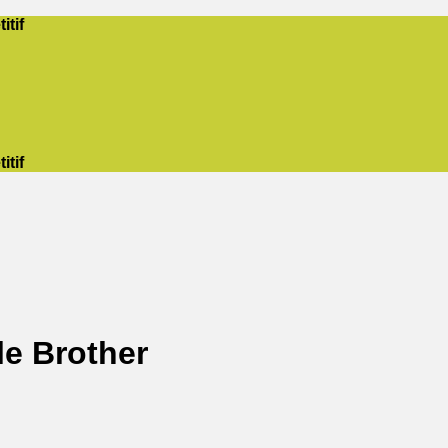
itif
itif
e Brother