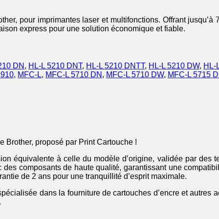
er, pour imprimantes laser et multifonctions. Offrant jusqu’à 7
vraison express pour une solution économique et fiable.
210 DN
,
HL-L 5210 DNT
,
HL-L 5210 DNTT
,
HL-L 5210 DW
,
HL-
 910
,
MFC-L
,
MFC-L 5710 DN
,
MFC-L 5710 DW
,
MFC-L 5715 
 Brother, proposé par Print Cartouche !
on équivalente à celle du modèle d’origine, validée par des te
 des composants de haute qualité, garantissant une compatibilit
antie de 2 ans pour une tranquillité d’esprit maximale.
spécialisée dans la fourniture de cartouches d’encre et autres
.