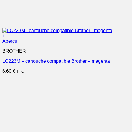
+
Aperçu
BROTHER
LC223M – cartouche compatible Brother – magenta
6,60
€
TTC