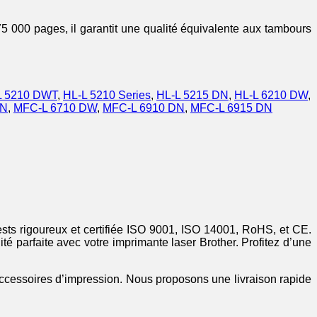
5 000 pages, il garantit une qualité équivalente aux tambours
L 5210 DWT
,
HL-L 5210 Series
,
HL-L 5215 DN
,
HL-L 6210 DW
,
DN
,
MFC-L 6710 DW
,
MFC-L 6910 DN
,
MFC-L 6915 DN
sts rigoureux et certifiée ISO 9001, ISO 14001, RoHS, et CE.
é parfaite avec votre imprimante laser Brother. Profitez d’une
 accessoires d’impression. Nous proposons une livraison rapide