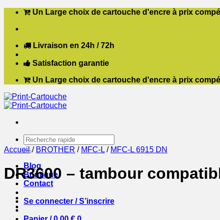
Passer
Un Large choix de cartouche d'encre à prix compét
au
contenu
Livraison en 24h / 72h
Satisfaction garantie
Un Large choix de cartouche d'encre à prix compét
Recherche
pour :
Accueil
/
BROTHER
/
MFC-L
/
MFC-L 6915 DN
Blog
DR3600 – tambour compatibl
Boutique
Contact
Se connecter / S’inscrire
Panier /
0,00
€
0