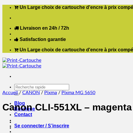
Passer
Un Large choix de cartouche d'encre à prix compét
au
contenu
Livraison en 24h / 72h
Satisfaction garantie
Un Large choix de cartouche d'encre à prix compét
Recherche
pour :
Accueil
/
CANON
/
Pixma
/
Pixma MG 5650
Blog
Canon CLI-551XL – magenta 
Boutique
Contact
Se connecter / S’inscrire