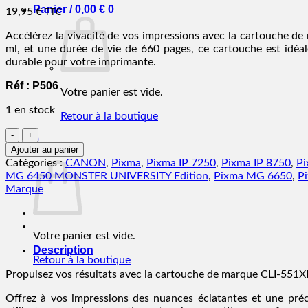
Panier /
0,00
€
0
19,95
€
TTC
Accélérez la vivacité de vos impressions avec la cartouche d
ml, et une durée de vie de 660 pages, ce cartouche est idéa
durable pour votre imprimante.
Réf : P506
Votre panier est vide.
1 en stock
Retour à la boutique
quantité
0
de
Ajouter au panier
Panier
Canon
Catégories :
CANON
,
Pixma
,
Pixma IP 7250
,
Pixma IP 8750
,
Pi
CLI-
MG 6450 MONSTER UNIVERSITY Edition
,
Pixma MG 6650
,
P
551XL
Marque
-
magenta
-
Votre panier est vide.
cartouche
Description
d'encre
Retour à la boutique
de
Propulsez vos résultats avec la cartouche de marque CLI-551
marque
Offrez à vos impressions des nuances éclatantes et une préc