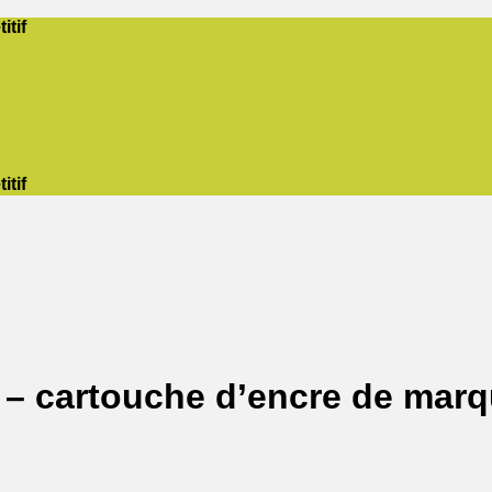
itif
itif
– cartouche d’encre de mar