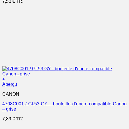
7,50
€
TTC
+
Aperçu
CANON
4708C001 / GI-53 GY – bouteille d’encre compatible Canon
– grise
7,89
€
TTC