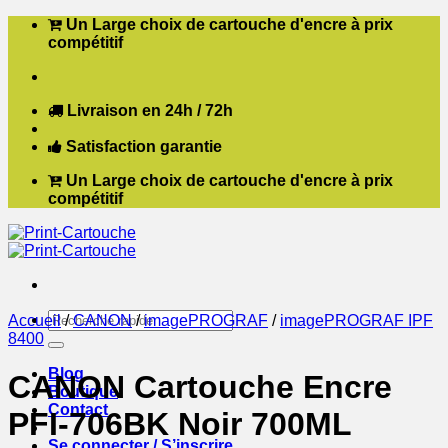
Passer
Un Large choix de cartouche d'encre à prix
au
compétitif
contenu
Livraison en 24h / 72h
Satisfaction garantie
Un Large choix de cartouche d'encre à prix
compétitif
Recherche
Accueil
/
CANON
/
imagePROGRAF
/
imagePROGRAF IPF
pour :
8400
Blog
CANON Cartouche Encre
Boutique
Contact
PFI-706BK Noir 700ML
Se connecter / S’inscrire