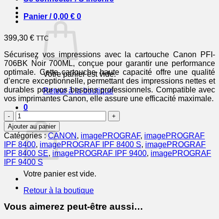
Panier /
0,00
€
0
399,30
€
TTC
Sécurisez vos impressions avec la cartouche Canon PFI-
706BK Noir 700ML, conçue pour garantir une performance
optimale. Cette cartouche haute capacité offre une qualité
Votre panier est vide.
d’encre exceptionnelle, permettant des impressions nettes et
durables pour vos besoins professionnels. Compatible avec
Retour à la boutique
vos imprimantes Canon, elle assure une efficacité maximale.
0
quantité
Panier
de
Ajouter au panier
CANON
Catégories :
CANON
,
imagePROGRAF
,
imagePROGRAF
Cartouche
IPF 8400
,
imagePROGRAF IPF 8400 S
,
imagePROGRAF
Encre
IPF 8400 SE
,
imagePROGRAF IPF 9400
,
imagePROGRAF
PFI-
IPF 9400 S
706BK
Votre panier est vide.
Noir
700ML
Retour à la boutique
Vous aimerez peut-être aussi…