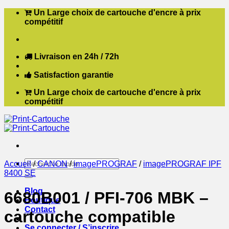
Passer
Un Large choix de cartouche d'encre à prix
au
compétitif
contenu
Livraison en 24h / 72h
Satisfaction garantie
Un Large choix de cartouche d'encre à prix
compétitif
Recherche
Accueil
/
CANON
/
imagePROGRAF
/
imagePROGRAF IPF
pour :
8400 SE
Blog
6680B001 / PFI-706 MBK –
Boutique
Contact
cartouche compatible
Se connecter / S’inscrire