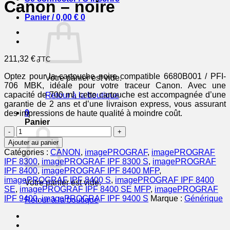
Canon – noire
Panier /
0,00
€
0
211,32
€
TTC
Optez pour la cartouche noire compatible 6680B001 / PFI-
Votre panier est vide.
706 MBK, idéale pour votre traceur Canon. Avec une
capacité de 700 ml, cette cartouche est accompagnée d’une
Retour à la boutique
garantie de 2 ans et d’une livraison express, vous assurant
0
des impressions de haute qualité à moindre coût.
Panier
quantité
de
Ajouter au panier
6680B001
Catégories :
CANON
,
imagePROGRAF
,
imagePROGRAF
/
IPF 8300
,
imagePROGRAF IPF 8300 S
,
imagePROGRAF
PFI-
IPF 8400
,
imagePROGRAF IPF 8400 MFP
,
706
imagePROGRAF IPF 8400 S
,
imagePROGRAF IPF 8400
Votre panier est vide.
MBK
SE
,
imagePROGRAF IPF 8400 SE MFP
,
imagePROGRAF
-
IPF 9400
,
imagePROGRAF IPF 9400 S
Marque :
Générique
Retour à la boutique
cartouche
compatible
Canon