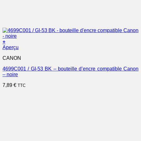
+
Aperçu
CANON
4699C001 / GI-53 BK – bouteille d’encre compatible Canon
– noire
7,89
€
TTC