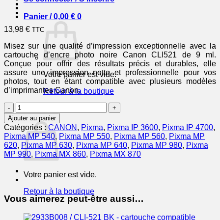
Panier /
0,00
€
0
13,98
€
TTC
Misez sur une qualité d’impression exceptionnelle avec la
cartouche d’encre photo noire Canon CLI521 de 9 ml.
Conçue pour offrir des résultats précis et durables, elle
assure une impression nette et professionnelle pour vos
Votre panier est vide.
photos, tout en étant compatible avec plusieurs modèles
d’imprimantes Canon.
Retour à la boutique
quantité
0
de
Panier
Ajouter au panier
CANON
Catégories :
CANON
,
Pixma
,
Pixma IP 3600
,
Pixma IP 4700
,
Cartouche
Pixma MP 540
,
Pixma MP 550
,
Pixma MP 560
,
Pixma MP
Encre
620
,
Pixma MP 630
,
Pixma MP 640
,
Pixma MP 980
,
Pixma
CLI521
MP 990
,
Pixma MX 860
,
Pixma MX 870
Photo
Noir
Votre panier est vide.
9
ml
Retour à la boutique
Vous aimerez peut-être aussi…