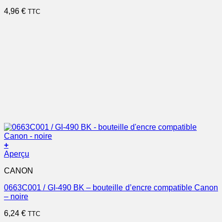
4,96
€
TTC
+
Aperçu
CANON
0663C001 / GI-490 BK – bouteille d’encre compatible Canon
– noire
6,24
€
TTC