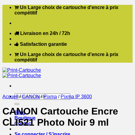
Passer
Un Large choix de cartouche d'encre à prix
au
compétitif
contenu
Livraison en 24h / 72h
Satisfaction garantie
Un Large choix de cartouche d'encre à prix
compétitif
Recherche
Accueil
/
CANON
/
Pixma
/
Pixma IP 3600
pour :
CANON Cartouche Encre
Blog
Boutique
CLI521 Photo Noir 9 ml
Contact
Se connecter / S’inscrire