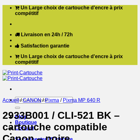
Passer
Un Large choix de cartouche d'encre à prix
au
compétitif
contenu
Livraison en 24h / 72h
Satisfaction garantie
Un Large choix de cartouche d'encre à prix
compétitif
Recherche
Accueil
/
CANON
/
Pixma
/
Pixma MP 640 R
pour :
2933B001 / CLI-521 BK –
Blog
Boutique
cartouche compatible
Contact
Canon – noire
Se connecter / S’inscrire