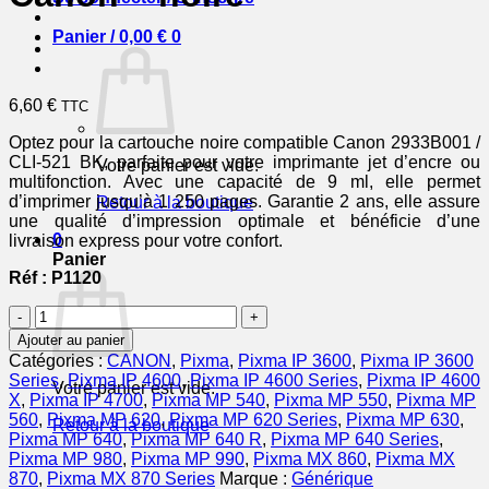
Panier /
0,00
€
0
6,60
€
TTC
Optez pour la cartouche noire compatible Canon 2933B001 /
CLI-521 BK, parfaite pour votre imprimante jet d’encre ou
Votre panier est vide.
multifonction. Avec une capacité de 9 ml, elle permet
d’imprimer jusqu’à 1 250 pages. Garantie 2 ans, elle assure
Retour à la boutique
une qualité d’impression optimale et bénéficie d’une
0
livraison express pour votre confort.
Panier
Réf : P1120
quantité
de
Ajouter au panier
2933B001
Catégories :
CANON
,
Pixma
,
Pixma IP 3600
,
Pixma IP 3600
/
Series
,
Pixma IP 4600
,
Pixma IP 4600 Series
,
Pixma IP 4600
Votre panier est vide.
CLI-
X
,
Pixma IP 4700
,
Pixma MP 540
,
Pixma MP 550
,
Pixma MP
521
560
,
Pixma MP 620
,
Pixma MP 620 Series
,
Pixma MP 630
,
Retour à la boutique
BK
Pixma MP 640
,
Pixma MP 640 R
,
Pixma MP 640 Series
,
-
Pixma MP 980
,
Pixma MP 990
,
Pixma MX 860
,
Pixma MX
cartouche
870
,
Pixma MX 870 Series
Marque :
Générique