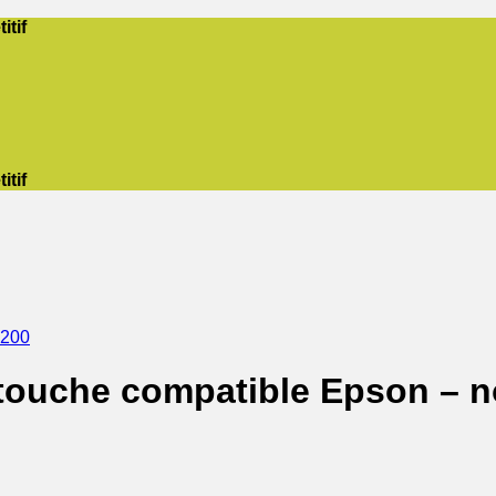
itif
itif
5200
touche compatible Epson – n