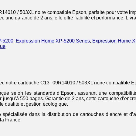
14010 / 503XL noire compatible Epson, parfaite pour votre imp
 une garantie de 2 ans, elle offre fiabilité et performance. Livr
P-5200
,
Expression Home XP-5200 Series
,
Expression Home X
que
ec notre cartouche C13T09R14010 / 503XL noire compatible Ep
ue selon les standards d’Epson, assurant une compatibilité 
imer jusqu’à 550 pages. Garantie de 2 ans, cette cartouche d’
e qualité et gestion écologique.
 spécialisée dans la distribution de cartouches d’encre et d’
 la France.