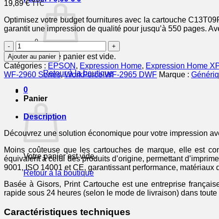
19,89
€
TTC
Optimisez votre budget fournitures avec la cartouche C13T09R
garantit une impression de qualité pour jusqu’à 550 pages. Avec
quantité
de
Votre panier est vide.
Ajouter au panier
C13T09R14010
Catégories :
EPSON
,
Expression Home
,
Expression Home X
/
Retour à la boutique
WF-2960 Series
,
WorkForce WF-2965 DWF
Marque :
Généri
503XL
-
0
cartouche
Panier
compatible
Epson
Description
-
noire
Découvrez une solution économique pour votre impression av
Moins coûteuse que les cartouches de marque, elle est conç
Votre panier est vide.
équivalent à celui des produits d’origine, permettant d’impr
9001, ISO 14001 et CE, garantissant performance, matériaux d
Retour à la boutique
Basée à Gisors, Print Cartouche est une entreprise française
rapide sous 24 heures (selon le mode de livraison) dans toute
Caractéristiques techniques