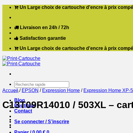
Passer
Un Large choix de cartouche d'encre à prix compét
au
contenu
Livraison en 24h / 72h
Satisfaction garantie
Un Large choix de cartouche d'encre à prix compét
Recherche
pour :
Accueil
/
EPSON
/
Expression Home
/
Expression Home XP-
Blog
C13T09R14010 / 503XL – car
Boutique
Contact
Se connecter / S’inscrire
Panier /
0,00
€
0