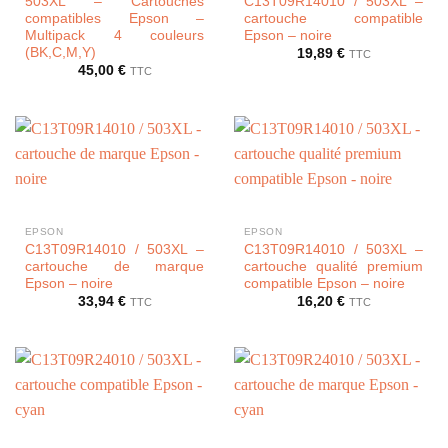
503XL – Cartouches
C13T09R14010 / 503XL –
compatibles Epson –
cartouche compatible
Multipack 4 couleurs
Epson – noire
(BK,C,M,Y)
19,89
€
TTC
45,00
€
TTC
EPSON
EPSON
C13T09R14010 / 503XL –
C13T09R14010 / 503XL –
cartouche de marque
cartouche qualité premium
Epson – noire
compatible Epson – noire
33,94
€
16,20
€
TTC
TTC