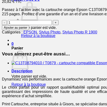
20,82
€
TTC
Passez à l’action avec la cartouche orange Epson C13T087940
215 pages. Profitez d’une garantie d’un an et d’une livraison 
quantité
de
Votre panier est vide.
Ajouter au panier
C13T08794010
Catégories :
EPSON
,
Stylus Photo
,
Stylus Photo R 1900
/
Retour à la boutique
T0879
-
0
cartouche
Panier
de
Vous aimerez peut-être aussi…
marque
Epson
-
orange
Description
Votre panier est vide.
Dynamisez vos performances avec la cartouche orange Epson
Retour à la boutique
Le choix parfait pour un rapport qualité/fiabilité optima
garantissant des impressions de haute qualité et une effic
expérience d’achat simplifiée.
Print Cartouche, entreprise située à Gisors, se spécialise dans