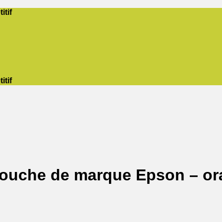
itif
itif
touche de marque Epson – o