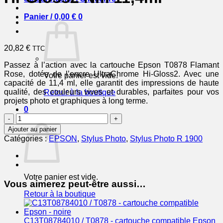
Panier /
0,00
€
0
20,82
€
TTC
Passez à l’action avec la cartouche Epson T0878 Flamant
Rose, dotée de l’encre UltraChrome Hi-Gloss2. Avec une
Votre panier est vide.
capacité de 11,4 ml, elle garantit des impressions de haute
qualité, des couleurs vives et durables, parfaites pour vos
Retour à la boutique
projets photo et graphiques à long terme.
0
quantité
Panier
de
Ajouter au panier
EPSON
Catégories :
EPSON
,
Stylus Photo
,
Stylus Photo R 1900
Cartouche
Flamand
RoseT0878
Encre
Votre panier est vide.
UltraChr
Vous aimerez peut-être aussi…
Hi-
Retour à la boutique
Gloss2
Nm
11,4ml
C13T08784010 / T0878 - cartouche compatible Epson