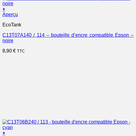
+
Aperçu
EcoTank
C13T07A140 / 114 – bouteille d’encre compatible Epson –
noire
8,90
€
TTC
+