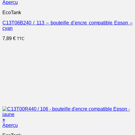
Aperçu
EcoTank
C13T06B240 / 113 – bouteille d’encre compatible Epson –
cyan
7,89
€
TTC
+
Aperçu