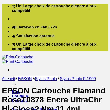
Passer
Un Large choix de cartouche d'encre à prix
au
compétitif
contenu
Livraison en 24h / 72h
Satisfaction garantie
Un Large choix de cartouche d'encre à prix
compétitif
Recherche
Accueil
/
EPSON
/
Stylus Photo
/
Stylus Photo R 1900
pour :
EPSON Cartouche Flamand
Blog
Boutique
RoseT0878 Encre UltraChr
Contact
Hi-Gloss2 Nm 11,4ml
Se connecter / S’inscrire