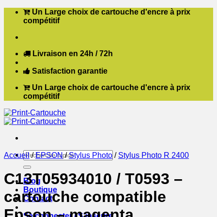
Passer
Un Large choix de cartouche d'encre à prix
au
compétitif
contenu
Livraison en 24h / 72h
Satisfaction garantie
Un Large choix de cartouche d'encre à prix
compétitif
Recherche
Accueil
/
EPSON
/
Stylus Photo
/
Stylus Photo R 2400
pour :
C13T05934010 / T0593 –
Blog
Boutique
cartouche compatible
Contact
Epson – magenta
Se connecter / S’inscrire