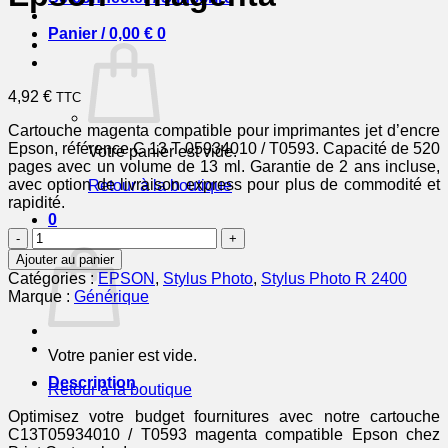
Panier /
0,00
€
0
4,92
€
TTC
Cartouche magenta compatible pour imprimantes jet d’encre
Epson, référence C 13 T 05934010 / T0593. Capacité de 520
Votre panier est vide.
pages avec un volume de 13 ml. Garantie de 2 ans incluse,
avec option de livraison express pour plus de commodité et
Retour à la boutique
rapidité.
0
quantité
Panier
de
Ajouter au panier
C13T05934010
Catégories :
EPSON
,
Stylus Photo
,
Stylus Photo R 2400
/
Marque :
Générique
T0593
-
cartouche
Votre panier est vide.
compatible
Epson
Description
Retour à la boutique
-
magenta
Optimisez votre budget fournitures avec notre cartouche
C13T05934010 / T0593 magenta compatible Epson chez