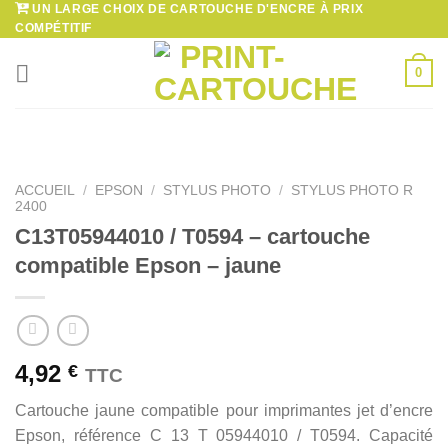
UN LARGE CHOIX DE CARTOUCHE D'ENCRE À PRIX
Passer
COMPÉTITIF
au
contenu
0
ACCUEIL
/
EPSON
/
STYLUS PHOTO
/
STYLUS PHOTO R
2400
C13T05944010 / T0594 – cartouche
compatible Epson – jaune
4,92
€
TTC
Cartouche jaune compatible pour imprimantes jet d’encre
Epson, référence C 13 T 05944010 / T0594. Capacité