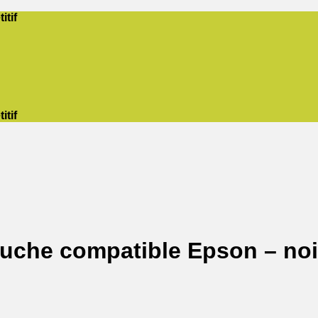
itif
itif
ouche compatible Epson – noi