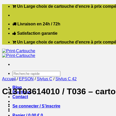
Passer
Un Large choix de cartouche d'encre à prix compét
au
contenu
Livraison en 24h / 72h
Satisfaction garantie
Un Large choix de cartouche d'encre à prix compét
Recherche
pour :
Accueil
/
EPSON
/
Stylus C
/
Stylus C 42
Blog
C13T03614010 / T036 – cart
Boutique
Contact
Se connecter / S’inscrire
Panier /
0,00
€
0