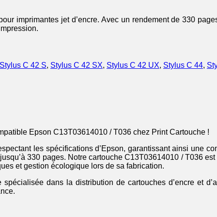
ur imprimantes jet d’encre. Avec un rendement de 330 pages e
e impression.
Stylus C 42 S
,
Stylus C 42 SX
,
Stylus C 42 UX
,
Stylus C 44
,
St
ompatible Epson C13T03614010 / T036 chez Print Cartouche !
respectant les spécifications d’Epson, garantissant ainsi une co
t jusqu’à 330 pages. Notre cartouche C13T03614010 / T036 est 
ues et gestion écologique lors de sa fabrication.
 spécialisée dans la distribution de cartouches d’encre et d’
ance.