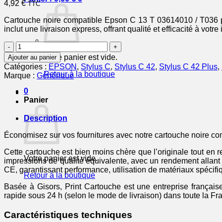
4,92
€
TTC
Cartouche noire compatible Epson C 13 T 03614010 / T036 po
inclut une livraison express, offrant qualité et efficacité à votr
quantité
de
Votre panier est vide.
Ajouter au panier
C13T03614010
Catégories :
EPSON
,
Stylus C
,
Stylus C 42
,
Stylus C 42 Plus
,
/
Retour à la boutique
Marque :
Générique
T036
-
0
cartouche
Panier
compatible
Epson
Description
-
noire
Économisez sur vos fournitures avec notre cartouche noire c
Cette cartouche est bien moins chère que l’originale tout en 
Votre panier est vide.
impressions de qualité équivalente, avec un rendement allan
CE, garantissant performance, utilisation de matériaux spécifiq
Retour à la boutique
Basée à Gisors, Print Cartouche est une entreprise française
rapide sous 24 h (selon le mode de livraison) dans toute la Fr
Caractéristiques techniques