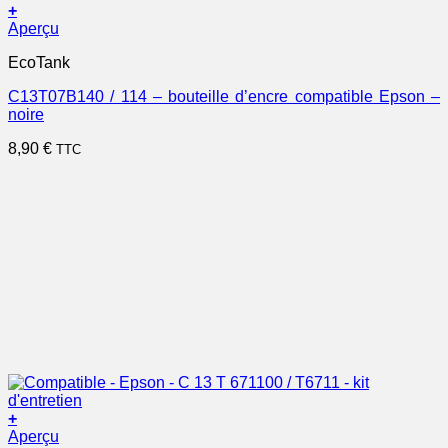
+
Aperçu
EcoTank
C13T07B140 / 114 – bouteille d’encre compatible Epson –
noire
8,90
€
TTC
+
Aperçu