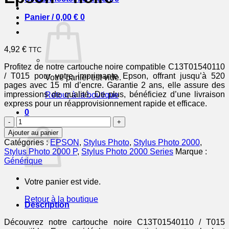
Panier /
0,00
€
0
4,92
€
TTC
Profitez de notre cartouche noire compatible C13T01540110
/ T015 pour votre imprimante Epson, offrant jusqu’à 520
Votre panier est vide.
pages avec 15 ml d’encre. Garantie 2 ans, elle assure des
impressions de qualité. De plus, bénéficiez d’une livraison
Retour à la boutique
express pour un réapprovisionnement rapide et efficace.
0
quantité
Panier
de
Ajouter au panier
C13T01540110
Catégories :
EPSON
,
Stylus Photo
,
Stylus Photo 2000
,
/
Stylus Photo 2000 P
,
Stylus Photo 2000 Series
Marque :
T015
Générique
-
cartouche
Votre panier est vide.
compatible
Epson
Retour à la boutique
-
Description
noire
Découvrez notre cartouche noire C13T01540110 / T015