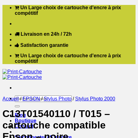
Passer
Un Large choix de cartouche d'encre à prix
au
compétitif
contenu
Livraison en 24h / 72h
Satisfaction garantie
Un Large choix de cartouche d'encre à prix
compétitif
Recherche
Accueil
/
EPSON
/
Stylus Photo
/
Stylus Photo 2000
pour :
C13T01540110 / T015 –
Blog
Boutique
cartouche compatible
Contact
Epson – noire
Se connecter / S’inscrire