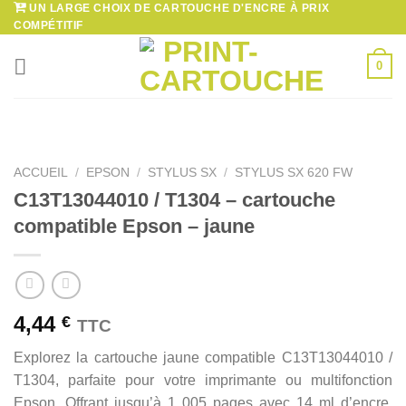
UN LARGE CHOIX DE CARTOUCHE D'ENCRE À PRIX
Passer
COMPÉTITIF
au
contenu
0
ACCUEIL
/
EPSON
/
STYLUS SX
/
STYLUS SX 620 FW
C13T13044010 / T1304 – cartouche
compatible Epson – jaune
4,44
€
TTC
Explorez la cartouche jaune compatible C13T13044010 /
T1304, parfaite pour votre imprimante ou multifonction
Epson. Offrant jusqu’à 1 005 pages avec 14 ml d’encre,