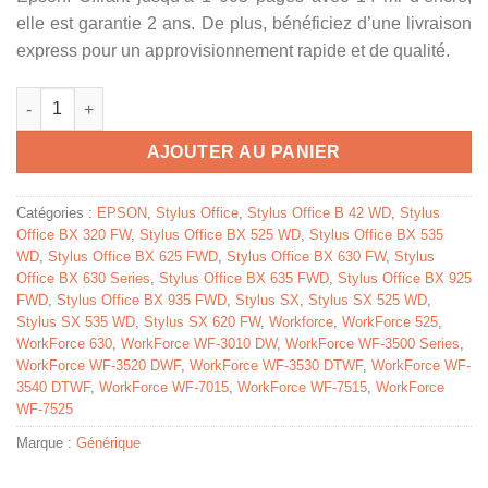
elle est garantie 2 ans. De plus, bénéficiez d’une livraison
express pour un approvisionnement rapide et de qualité.
quantité de C13T13044010 / T1304 - cartouche compatible Epso
AJOUTER AU PANIER
Catégories :
EPSON
,
Stylus Office
,
Stylus Office B 42 WD
,
Stylus
Office BX 320 FW
,
Stylus Office BX 525 WD
,
Stylus Office BX 535
WD
,
Stylus Office BX 625 FWD
,
Stylus Office BX 630 FW
,
Stylus
Office BX 630 Series
,
Stylus Office BX 635 FWD
,
Stylus Office BX 925
FWD
,
Stylus Office BX 935 FWD
,
Stylus SX
,
Stylus SX 525 WD
,
Stylus SX 535 WD
,
Stylus SX 620 FW
,
Workforce
,
WorkForce 525
,
WorkForce 630
,
WorkForce WF-3010 DW
,
WorkForce WF-3500 Series
,
WorkForce WF-3520 DWF
,
WorkForce WF-3530 DTWF
,
WorkForce WF-
3540 DTWF
,
WorkForce WF-7015
,
WorkForce WF-7515
,
WorkForce
WF-7525
Marque :
Générique