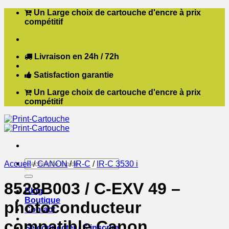
Passer
Un Large choix de cartouche d'encre à prix
au
compétitif
contenu
Livraison en 24h / 72h
Satisfaction garantie
Un Large choix de cartouche d'encre à prix
compétitif
Recherche
Accueil
/
CANON
/
IR-C
/
IR-C 3530 i
pour :
8528B003 / C-EXV 49 –
Blog
Boutique
photoconducteur
Contact
compatible Canon
Se connecter / S’inscrire