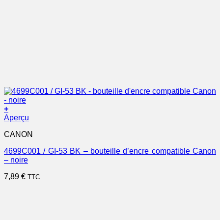
+
Aperçu
CANON
4699C001 / GI-53 BK – bouteille d’encre compatible Canon
– noire
7,89
€
TTC