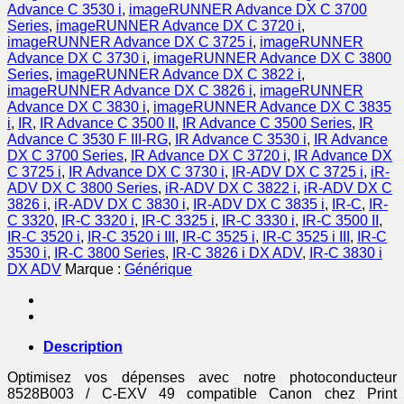
Advance C 3530 i
,
imageRUNNER Advance DX C 3700
Series
,
imageRUNNER Advance DX C 3720 i
,
imageRUNNER Advance DX C 3725 i
,
imageRUNNER
Advance DX C 3730 i
,
imageRUNNER Advance DX C 3800
Series
,
imageRUNNER Advance DX C 3822 i
,
imageRUNNER Advance DX C 3826 i
,
imageRUNNER
Advance DX C 3830 i
,
imageRUNNER Advance DX C 3835
i
,
IR
,
IR Advance C 3500 II
,
IR Advance C 3500 Series
,
IR
Advance C 3530 F III-RG
,
IR Advance C 3530 i
,
IR Advance
DX C 3700 Series
,
IR Advance DX C 3720 i
,
IR Advance DX
C 3725 i
,
IR Advance DX C 3730 i
,
IR-ADV DX C 3725 i
,
iR-
ADV DX C 3800 Series
,
iR-ADV DX C 3822 i
,
iR-ADV DX C
3826 i
,
iR-ADV DX C 3830 i
,
IR-ADV DX C 3835 i
,
IR-C
,
IR-
C 3320
,
IR-C 3320 i
,
IR-C 3325 i
,
IR-C 3330 i
,
IR-C 3500 II
,
IR-C 3520 i
,
IR-C 3520 i III
,
IR-C 3525 i
,
IR-C 3525 i III
,
IR-C
3530 i
,
IR-C 3800 Series
,
IR-C 3826 i DX ADV
,
IR-C 3830 i
DX ADV
Marque :
Générique
Description
Optimisez vos dépenses avec notre photoconducteur
8528B003 / C-EXV 49 compatible Canon chez Print