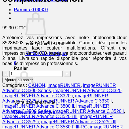
Panier /
0,00
€
0
99,90
€
TTC
Améliorez vos impressions avec notre photoconducteur
8528B003 / C-EXV 49 compatible Canon, idéal pour les
Votre panier est vide.
imprimantes laser couleur multifonctions. Offrant une
impression de 75 000 pages, ce photoconducteur est garanti
Retour à la boutique
2 ans. Livraison rapide disponible pour répondre à vos
0
besoins d’impression professionnels.
Panier
quantité
de
Ajouter au panier
8528B003
Catégories :
CANON
,
imageRUNNER
,
imageRUNNER
/
Advance C 3300 Series
,
imageRUNNER Advance C 3320
,
C-
imageRUNNER Advance C 3320 i
,
imageRUNNER
EXV
Advance C 3325 i
,
imageRUNNER Advance C 3330 i
,
Votre panier est vide.
49
imageRUNNER Advance C 3500 II
,
imageRUNNER
-
Advance C 3500 Series
,
imageRUNNER Advance C 3520 i
,
Retour à la boutique
photoconducteur
imageRUNNER Advance C 3520 i III
,
imageRUNNER
compatible
Advance C 3525 i
,
imageRUNNER Advance C 3525 i III
,
Canon
imageRUNNER Advance C 3530 F III-RG
,
imageRUNNER