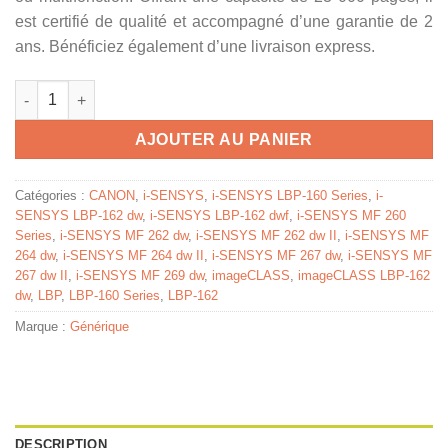
est certifié de qualité et accompagné d’une garantie de 2
ans. Bénéficiez également d’une livraison express.
quantité de 2170C001 / 051 - tambour compatible Canon
AJOUTER AU PANIER
Catégories :
CANON
,
i-SENSYS
,
i-SENSYS LBP-160 Series
,
i-
SENSYS LBP-162 dw
,
i-SENSYS LBP-162 dwf
,
i-SENSYS MF 260
Series
,
i-SENSYS MF 262 dw
,
i-SENSYS MF 262 dw II
,
i-SENSYS MF
264 dw
,
i-SENSYS MF 264 dw II
,
i-SENSYS MF 267 dw
,
i-SENSYS MF
267 dw II
,
i-SENSYS MF 269 dw
,
imageCLASS
,
imageCLASS LBP-162
dw
,
LBP
,
LBP-160 Series
,
LBP-162
Marque :
Générique
DESCRIPTION