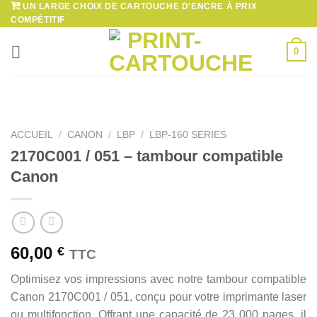
UN LARGE CHOIX DE CARTOUCHE D'ENCRE À PRIX
Passer
COMPÉTITIF
au
contenu
0
ACCUEIL
/
CANON
/
LBP
/
LBP-160 SERIES
2170C001 / 051 – tambour compatible
Canon
60,00
€
TTC
Optimisez vos impressions avec notre tambour compatible
Canon 2170C001 / 051, conçu pour votre imprimante laser
ou multifonction. Offrant une capacité de 23 000 pages, il