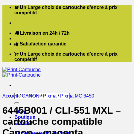
Passer
Un Large choix de cartouche d'encre à prix
au
compétitif
contenu
Livraison en 24h / 72h
Satisfaction garantie
Un Large choix de cartouche d'encre à prix
compétitif
Recherche
Accueil
/
CANON
/
Pixma
/
Pixma MG 6450
pour :
6445B001 / CLI-551 MXL –
Blog
Boutique
cartouche compatible
Contact
Canon – magenta
Se connecter / S’inscrire