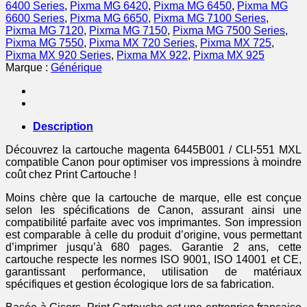
compatible
6400 Series
,
Pixma MG 6420
,
Pixma MG 6450
,
Pixma MG
Canon
6600 Series
,
Pixma MG 6650
,
Pixma MG 7100 Series
,
-
Pixma MG 7120
,
Pixma MG 7150
,
Pixma MG 7500 Series
,
magenta
Pixma MG 7550
,
Pixma MX 720 Series
,
Pixma MX 725
,
Pixma MX 920 Series
,
Pixma MX 922
,
Pixma MX 925
Marque :
Générique
Description
Découvrez la cartouche magenta 6445B001 / CLI-551 MXL
compatible Canon pour optimiser vos impressions à moindre
coût chez Print Cartouche !
Moins chère que la cartouche de marque, elle est conçue
selon les spécifications de Canon, assurant ainsi une
compatibilité parfaite avec vos imprimantes. Son impression
est comparable à celle du produit d’origine, vous permettant
d’imprimer jusqu’à 680 pages. Garantie 2 ans, cette
cartouche respecte les normes ISO 9001, ISO 14001 et CE,
garantissant performance, utilisation de matériaux
spécifiques et gestion écologique lors de sa fabrication.