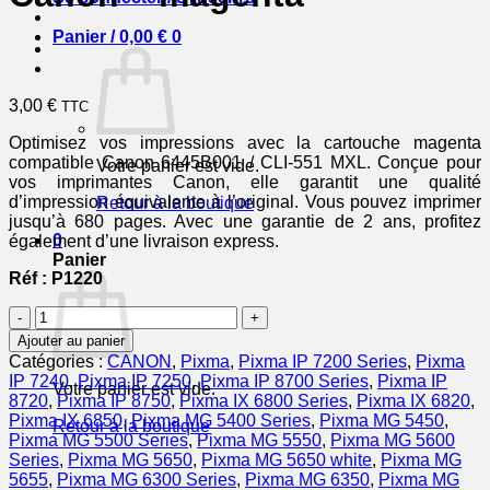
Panier /
0,00
€
0
3,00
€
TTC
Optimisez vos impressions avec la cartouche magenta
compatible Canon 6445B001 / CLI-551 MXL. Conçue pour
Votre panier est vide.
vos imprimantes Canon, elle garantit une qualité
d’impression équivalente à l’original. Vous pouvez imprimer
Retour à la boutique
jusqu’à 680 pages. Avec une garantie de 2 ans, profitez
0
également d’une livraison express.
Panier
Réf : P1220
quantité
de
Ajouter au panier
6445B001
Catégories :
CANON
,
Pixma
,
Pixma IP 7200 Series
,
Pixma
/
IP 7240
,
Pixma IP 7250
,
Pixma IP 8700 Series
,
Pixma IP
Votre panier est vide.
CLI-
8720
,
Pixma IP 8750
,
Pixma IX 6800 Series
,
Pixma IX 6820
,
551
Pixma IX 6850
,
Pixma MG 5400 Series
,
Pixma MG 5450
,
Retour à la boutique
MXL
Pixma MG 5500 Series
,
Pixma MG 5550
,
Pixma MG 5600
-
Series
,
Pixma MG 5650
,
Pixma MG 5650 white
,
Pixma MG
cartouche
5655
,
Pixma MG 6300 Series
,
Pixma MG 6350
,
Pixma MG